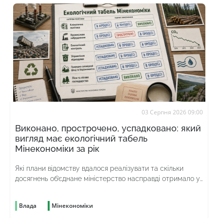
03 Серпня 2026 09:00
Виконано, прострочено, успадковано: який
вигляд має екологічний табель
Мінекономіки за рік
Які плани відомству вдалося реалізувати та скільки
досягнень об’єднане міністерство насправді отримало у
спадок від попереднього
Влада
Мінекономіки