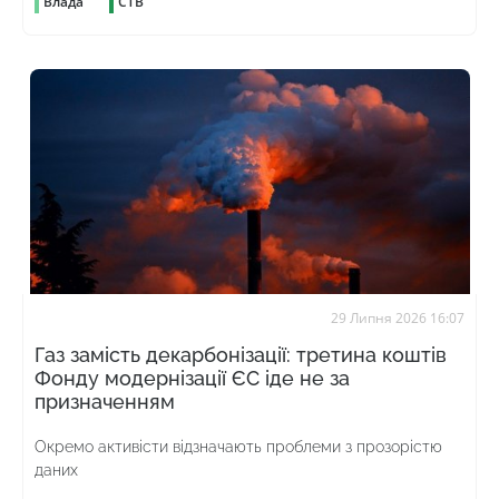
Влада
СТВ
29 Липня 2026 16:07
Газ замість декарбонізації: третина коштів
Фонду модернізації ЄС іде не за
призначенням
Окремо активісти відзначають проблеми з прозорістю
даних