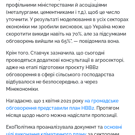
профільними міністерствами й асоціаціями
(металургами, цементниками і т.д.), щоб це число
уточнити. У результаті моделювання в усіх секторах
економіки ми зробили висновок, що Україна може
скоротити викиди навіть на 70%, але за підсумками
обговорень вийшли на 65%", — повідомила вона.
Крім того, Ставчук зазначила, що сьогодні
проводяться додаткові консультації в агросекторі,
адже на етапі підготовки проєкту НВВ2
обговорення в сфері сільського господарства
відбувалося не безпосередньо, а через
Мінекономіки.
Нагадаємо, що 1 квітня 2021 року
на громадське
обговорення представили план НВВ2
. Протягом
місяця щодо нього можна надіслати пропозиції.
ЕкоПолітика проаналізувала документ та
основні
цілі виконання кліматичного плану
за секторами.