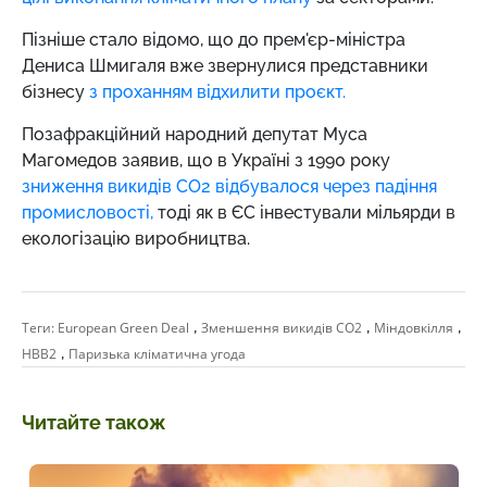
Пізніше стало відомо, що до прем'єр-міністра
Дениса Шмигаля вже звернулися представники
бізнесу
з проханням відхилити проєкт.
Позафракційний народний депутат Муса
Магомедов заявив, що в Україні з 1990 року
зниження викидів СО2 відбувалося через падіння
промисловості,
тоді як в ЄС інвестували мільярди в
екологізацію виробництва.
,
,
,
Теги:
European Green Deal
Зменшення викидів СО2
Міндовкілля
,
НВВ2
Паризька кліматична угода
Читайте також