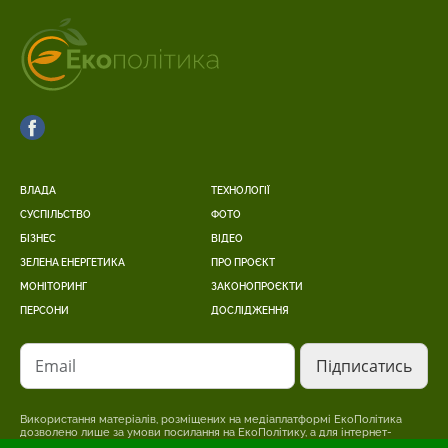
ВЛАДА
ТЕХНОЛОГІЇ
СУСПІЛЬСТВО
ФОТО
БІЗНЕС
ВІДЕО
ЗЕЛЕНА ЕНЕРГЕТИКА
ПРО ПРОЄКТ
МОНІТОРИНГ
ЗАКОНОПРОЄКТИ
ПЕРСОНИ
ДОСЛІДЖЕННЯ
Email
Використання матеріалів, розміщених на медіаплатформі ЕкоПолітика
дозволено лише за умови посилання на ЕкоПолітику, а для інтернет-
видань – розміщення прямого, відкритого для пошукових систем,