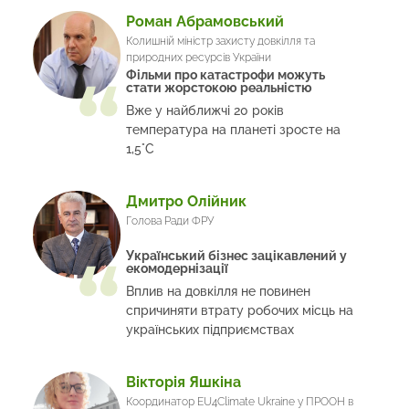
Роман Абрамовський
Колишній міністр захисту довкілля та
природних ресурсів України
Фільми про катастрофи можуть
стати жорстокою реальністю
Вже у найближчі 20 років
температура на планеті зросте на
1,5°C
Дмитро Олійник
Голова Ради ФРУ
Український бізнес зацікавлений у
екомодернізації
Вплив на довкілля не повинен
спричиняти втрату робочих місць на
українських підприємствах
Вікторія Яшкіна
Координатор EU4Climate Ukraine у ПРООН в