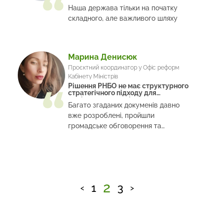
Наша держава тільки на початку
складного, але важливого шляху
Марина Денисюк
Проєктний координатор у Офіс реформ
Кабінету Міністрів
Рішення РНБО не має структурного
стратегічного підходу для
вирішення екологічних питань
Багато згаданих докуменів давно
вже розроблені, пройшли
громадське обговорення та
оприлюднення
2
1
3
<
>