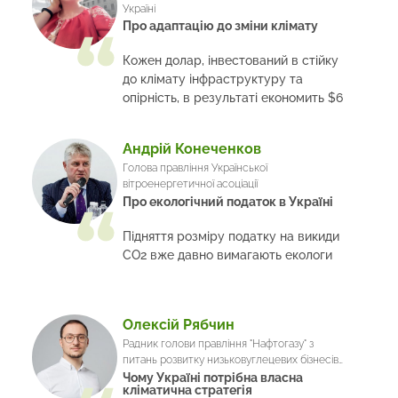
Україні
Про адаптацію до зміни клімату
Кожен долар, інвестований в стійку
до клімату інфраструктуру та
опірність, в результаті економить $6
Андрій Конеченков
Голова правління Української
вітроенергетичної асоціації
Про екологічний податок в Україні
Підняття розміру податку на викиди
СО2 вже давно вимагають екологи
Олексій Рябчин
Радник голови правління "Нафтогазу" з
питань розвитку низьковуглецевих бізнесів
та зеленого курсу ЄС
Чому Україні потрібна власна
кліматична стратегія