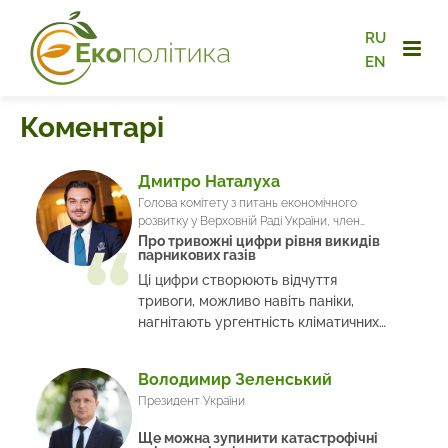
RU
EN
Коментарі
Дмитро Наталуха
Голова комітету з питань економічного
розвитку у Верховній Раді України, член
депутатської фракції політичної партії "Слуга
Про тривожні цифри рівня викидів
парникових газів
народу"
Ці цифри створюють відчуття
тривоги, можливо навіть паніки,
нагнітають ургентність кліматичних
змін
Володимир Зеленський
Президент України
Ще можна зупинити катастрофічні