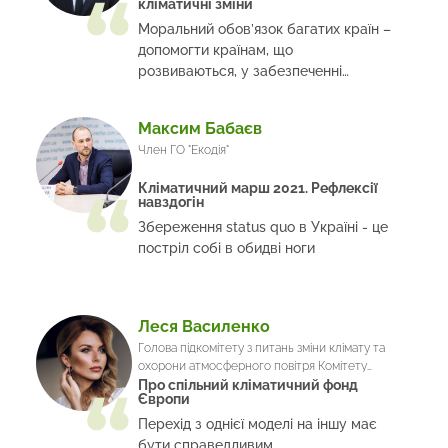
кліматичні зміни
Моральний обов’язок багатих країн –
допомогти країнам, що
розвиваються, у забезпеченні
зеленої модернізації економік
Максим Бабаєв
Член ГО "Екодія"
Кліматичний марш 2021. Рефлексії
навздогін
Збереження status quo в Україні - це
постріл собі в обидві ноги
Леся Василенко
Голова підкомітету з питань зміни клімату та
охорони атмосферного повітря Комітету
Верховної Ради з питань екологічної політики
Про спільний кліматичний фонд
Європи
та природокористування
Перехід з однієї моделі на іншу має
бути справедливим