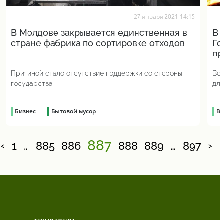
27 января 2021 14:15
В Молдове закрывается единственная в
В
стране фабрика по сортировке отходов
Г
п
Причиной стало отсутствие поддержки со стороны
Во
государства
дл
Бизнес
Бытовой мусор
В
887
1
…
885
886
888
889
…
897
<
>