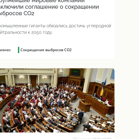
рупнейшие мировые компании
аключили соглашение о сокращении
ыбросов СО2
омышленные гиганты обязались достичь углеродной
йтральности к 2050 году.
изнес
Сокращение выбросов CO2