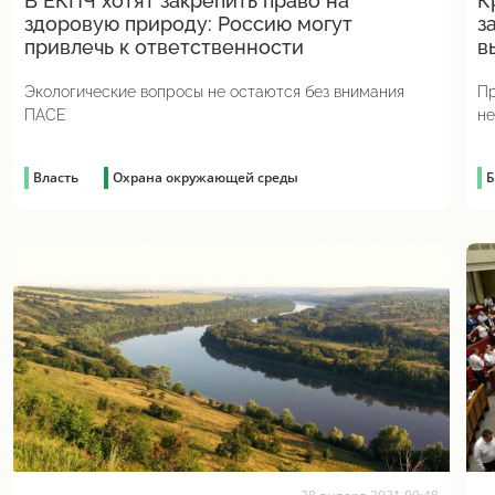
В ЕКПЧ хотят закрепить право на
К
здоровую природу: Россию могут
з
привлечь к ответственности
в
Экологические вопросы не остаются без внимания
Пр
ПАСЕ
не
Власть
Охрана окружающей среды
Б