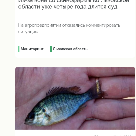
Из-за вони со свинофермы во Львовской
области уже четыре года длится суд
На агропредприятии отказались комментировать
ситуацию
Мониторинг
Львовская область