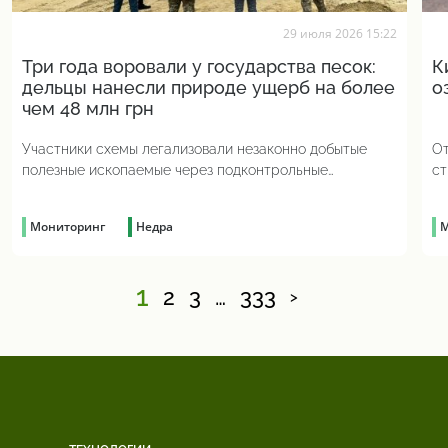
29 июля 2026 15:22
Три года воровали у государства песок:
К
дельцы нанесли природе ущерб на более
о
чем 48 млн грн
Участники схемы легализовали незаконно добытые
От
полезные ископаемые через подконтрольные
ст
предприятия
Мониторинг
Недра
М
1
2
3
…
333
>