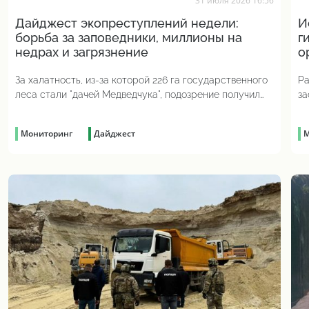
31 июля 2026 16:56
Дайджест экопреступлений недели:
И
борьба за заповедники, миллионы на
г
недрах и загрязнение
о
За халатность, из-за которой 226 га государственного
Ра
леса стали "дачей Медведчука", подозрение получил
за
бывший директор одного из филиалов "Леса Украины"
от
Мониторинг
Дайджест
М