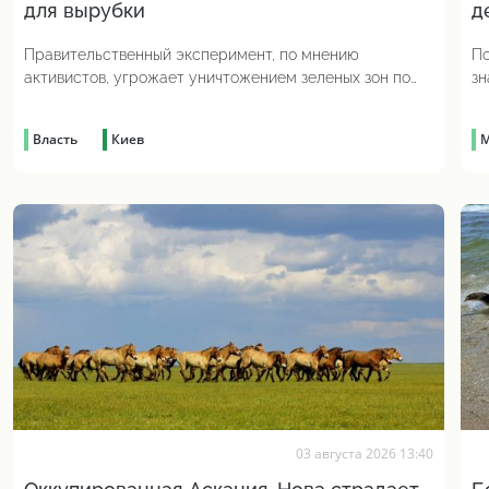
для вырубки
д
Правительственный эксперимент, по мнению
По
активистов, угрожает уничтожением зеленых зон по
зн
всей стране
ру
Власть
Киев
М
03 августа 2026 13:40