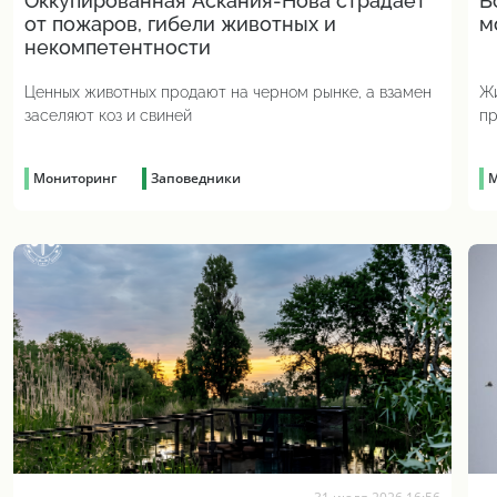
Оккупированная Аскания-Нова страдает
Б
от пожаров, гибели животных и
м
некомпетентности
Ценных животных продают на черном рынке, а взамен
Жи
заселяют коз и свиней
пр
Мониторинг
Заповедники
М