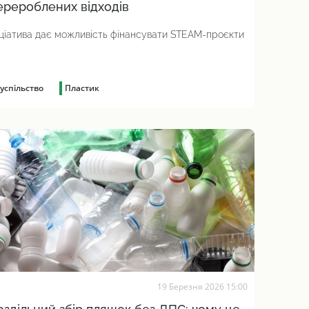
ерероблених відходів
іціатива дає можливість фінансувати STEAM-проєкти
успільство
Пластик
19 Березня 2026 15:00