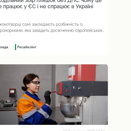
оздільний збір пляшок без ДПС: чому це
е працює у ЄС і не спрацює в Україні
конотворці самі закладають розбіжність із
ронормами, яка завадить досягненню європейських
лей з рециклінгу
лада
Ресайклінг