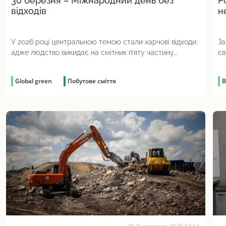
30 березня – Міжнародний день без
Р
відходів
н
У 2026 році центральною темою стали харчові відходи,
За
адже людство викидає на смітник п’яту частину
єв
доступної їжі
ці
Global green
Побутове сміття
В