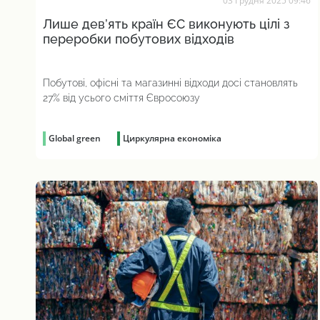
03 Грудня 2025 09:46
Лише дев’ять країн ЄС виконують цілі з
переробки побутових відходів
Побутові, офісні та магазинні відходи досі становлять
27% від усього сміття Євросоюзу
Global green
Циркулярна економіка