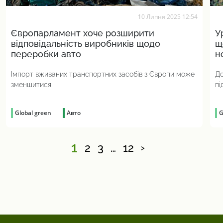
10 Липня 2025 12:54
Європарламент хоче розширити
У
відповідальність виробників щодо
щ
переробки авто
н
Імпорт вживаних транспортних засобів з Європи може
До
зменшитися
пі
Global green
Авто
G
1
2
3
…
12
>