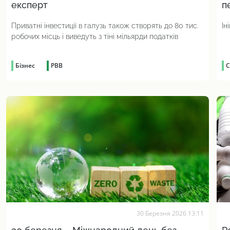
експерт
п
Приватні інвестиції в галузь також створять до 80 тис.
Ін
робочих місць і виведуть з тіні мільярди податків
Бізнес
РВВ
С
30 Березня 2026 13:11