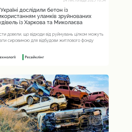
24 Листопада 2025 10:54
 Україні дослідили бетон із
икористанням уламків зруйнованих
удівель із Харкова та Миколаєва
сти довели, що відходи від руйнувань цілком можуть
ати сировиною для відбудови житлового фонду
ехнології
Ресайклінг