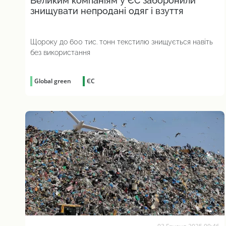
Великим компаніям у ЄС заборонили
знищувати непродані одяг і взуття
Щороку до 600 тис. тонн текстилю знищується навіть
без використання
Global green
ЄС