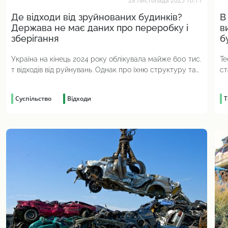
28 Листопада 2025 10:11
Де відходи від зруйнованих будинків?
В
Держава не має даних про переробку і
в
зберігання
б
Україна на кінець 2024 року облікувала майже 600 тис.
Те
т відходів від руйнувань. Однак про їхню структуру та
ст
повторне використання інформації немає
Суспільство
Відходи
Т