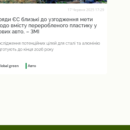
17 Червня 2025 17:29
ряди ЄС близькі до узгодження мети
одо вмісту переробленого пластику у
ових авто, – ЗМІ
слідження потенційних цілей для сталі та алюмінію
дготують до кінця 2026 року
lobal green
Авто