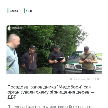
Влада
Київ
06 Серпня 2026 11:06
Посадовці заповідника "Медобори" самі
організували схему зі знищення дерев —
ДБР
Підозрювані використовували професійні знання про