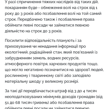
У разі спричинення тяжких наслідків від таких дій,
покаранням буде - обмеження волі на строк від 1
року до 3 років або позбавлення волі на той самий
строк. Передбачено також і позбавлення права
обіймати певні посади чи займатися певною
діяльністю на строк до 3 років.
Посилити відповідальність планують і за
приховування чи ненадання інформації про
екологічний, радіаційний стан, який пов’язаний із
забрудненням земель, водних ресурсів,
атмосферного повітря, харчових продуктів тощо,
що могло негативно позначитися на здоров’ї людей,
рослинному і тваринному світі або заподіяло
матеріальну шкоду у великому розмірі.
За такі дії передбачається штраф від 3 до 4 тисяч
неоподатковуваних мінімумів доходів громадян (від
51 до 68 тисяч гривень) або позбавлення права
обіймати певні посади чи займатися певною