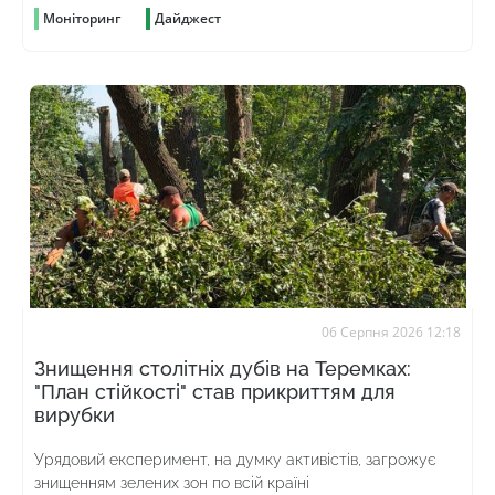
Моніторинг
Дайджест
06 Серпня 2026 12:18
Знищення столітніх дубів на Теремках:
"План стійкості" став прикриттям для
вирубки
Урядовий експеримент, на думку активістів, загрожує
знищенням зелених зон по всій країні