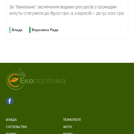
За "банальне" засмічення водних ресурсів з громадян
хочуть стягувати до 8500 грн, а з юросіб – до 51 000 грн
Влада
Верховна Рада
ВЛАДА
ТЕХНОЛОГІЇ
СУСПІЛЬСТВО
ФОТО