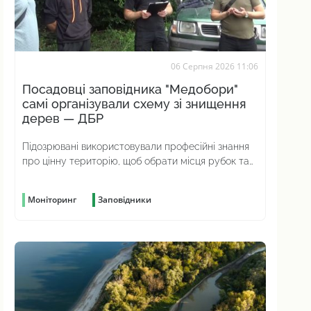
06 Серпня 2026 11:06
Посадовці заповідника "Медобори"
самі організували схему зі знищення
дерев — ДБР
Підозрювані використовували професійні знання
про цінну територію, щоб обрати місця рубок та
приховати злочин
Моніторинг
Заповідники