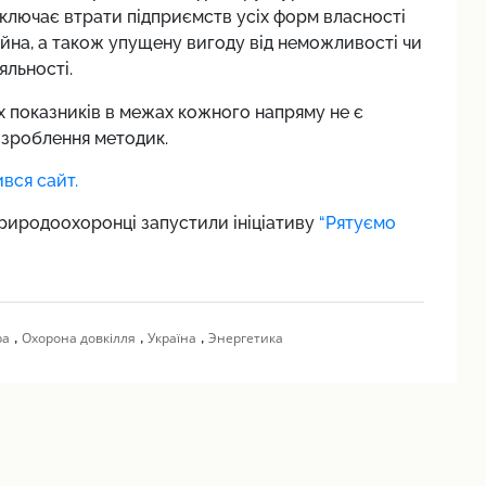
включає втрати підприємств усіх форм власності
йна, а також упущену вигоду від неможливості чи
яльності.
х показників в межах кожного напряму не є
озроблення методик.
ився сайт.
природоохоронці запустили ініціативу
“Рятуємо
,
,
,
ра
Охорона довкілля
Україна
Энергетика