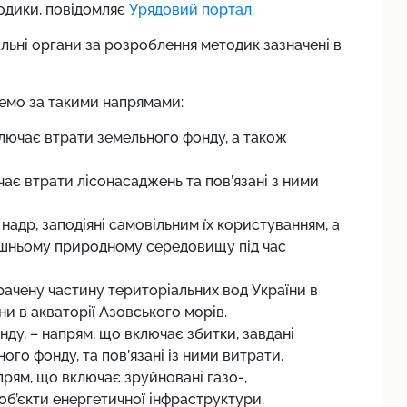
тодики, повідомляє
Урядовий портал.
альні органи за розроблення методик зазначені в
ремо за такими напрямами:
лючає втрати земельного фонду, а також
ає втрати лісонасаджень та пов’язані з ними
надр, заподіяні самовільним їх користуванням, а
ишньому природному середовищу під час
рачену частину територіальних вод України в
ни в акваторії Азовського морів.
ду, – напрям, що включає збитки, завдані
го фонду, та пов’язані із ними витрати.
прям, що включає зруйновані газо-,
 об’єкти енергетичної інфраструктури.