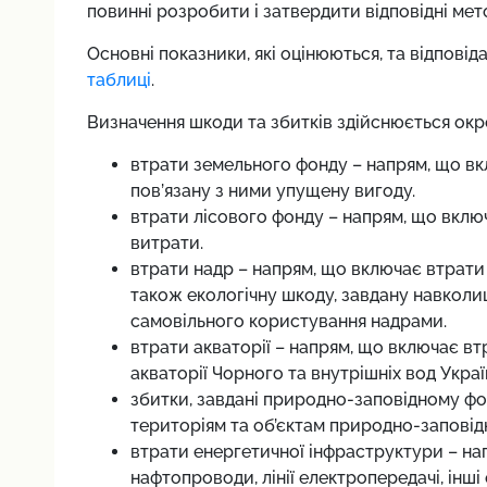
повинні розробити і затвердити відповідні ме
Основні показники, які оцінюються, та відповід
таблиці
.
Визначення шкоди та збитків здійснюється ок
втрати земельного фонду – напрям, що вк
пов’язану з ними упущену вигоду.
втрати лісового фонду – напрям, що включ
витрати.
втрати надр – напрям, що включає втрати 
також екологічну шкоду, завдану навкол
самовільного користування надрами.
втрати акваторії – напрям, що включає вт
акваторії Чорного та внутрішніх вод Украї
збитки, завдані природно-заповідному фон
територіям та об’єктам природно-заповідно
втрати енергетичної інфраструктури – на
нафтопроводи, лінії електропередачі, інші