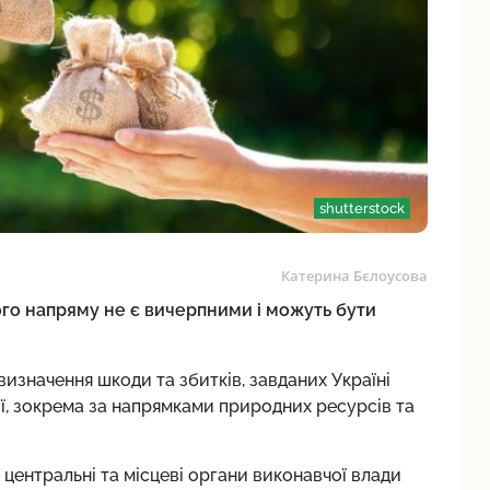
shutterstock
Катерина Бєлоусова
го напряму не є вичерпними і можуть бути
визначення шкоди та збитків, завданих Україні
ії, зокрема за напрямками природних ресурсів та
центральні та місцеві органи виконавчої влади