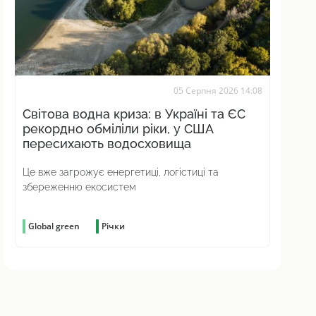
05 Серпня 2026 14:08
Світова водна криза: в Україні та ЄС
рекордно обміліли ріки, у США
пересихають водосховища
Це вже загрожує енергетиці, логістиці та
збереженню екосистем
Global green
Річки