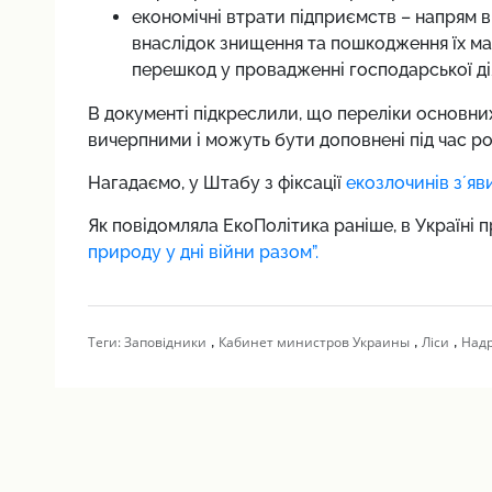
економічні втрати підприємств – напрям 
внаслідок знищення та пошкодження їх ма
перешкод у провадженні господарської ді
В документі підкреслили, що
переліки основни
вичерпними і можуть бути доповнені під час р
Нагадаємо, у
Штабу з фіксації
екозлочинів зʼяв
Як повідомляла ЕкоПолітика раніше,
в Україні 
природу у дні війни разом”.
,
,
,
Теги:
Заповідники
Кабинет министров Украины
Ліси
Над