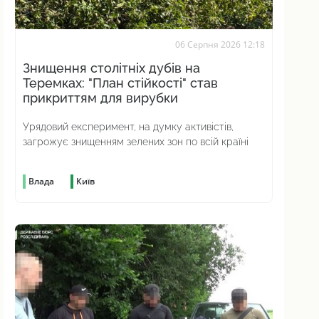
06 Серпня 2026 12:18
Знищення столітніх дубів на
Теремках: "План стійкості" став
прикриттям для вирубки
Урядовий експеримент, на думку активістів,
загрожує знищенням зелених зон по всій країні
Влада
Київ