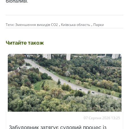
біопаливі.
,
,
Теги:
Зменшення викидів СО2
Київська область
Парки
Читайте також
07 Серпня 2026 13:25
Забудовник затягує судовий процес із