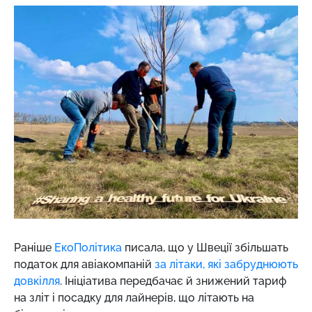
Раніше
ЕкоПолітика
писала, що у Швеції збільшать
податок для авіакомпаній
за літаки, які забруднюють
довкілля
. Ініціатива передбачає й знижений тариф
на зліт і посадку для лайнерів, що літають на