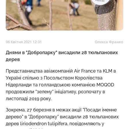
06 Квітня 2021 12:31
Олекса Франко
Днями в "Добропарку" висадили 28 тюльпанових
дерев
Представництва авіакомпаній Air France та KLM в
Україні спільно з Посольством Королівства
Нідерланди та голландською компанією MOQOD
продовжили "зелену" ініціативу, розпочату в
листопаді 2019 року.
Зокрема, 27 березня в межах акції "Посади іменне
дерево" в "Добропарку" висадили 28 тюльпанових
дерев liriodendron tulipifera, повідомляють у