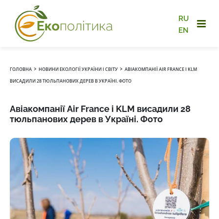
RU
EN
›
›
ГОЛОВНА
НОВИНИ ЕКОЛОГІЇ УКРАЇНИ І СВІТУ
АВІАКОМПАНІЇ AIR FRANCE І KLM
ВИСАДИЛИ 28 ТЮЛЬПАНОВИХ ДЕРЕВ В УКРАЇНІ. ФОТО
Авіакомпанії Air France і KLM висадили 28
тюльпанових дерев в Україні. Фото