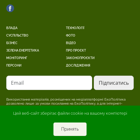
ВЛАДА
ТЕХНОЛОГІЇ
СУСПІЛЬСТВО
ФОТО
БІЗНЕС
ВІДЕО
ЗЕЛЕНА ЕНЕРГЕТИКА
ПРО ПРОЄКТ
МОНІТОРИНГ
ЗАКОНОПРОЄКТИ
ПЕРСОНИ
ДОСЛІДЖЕННЯ
Email
Використання матеріалів, розміщених на медіаплатформі ЕкоПолітика
дозволено лише за умови посилання на ЕкоПолітику, а для інтернет-
видань – розміщення прямого, відкритого для пошукових систем,
гіперпосилання на сторінку, де розміщено оригінальний матеріал.
Цей веб-сайт зберігає файли cookie на вашому комп'ютері
Редакція може не поділяти точки зору, викладену в авторському
матеріалі. Відповідальність за достовірність інформації, опублікованої в
рекламних матеріалах, несе рекламодавець.
Принять