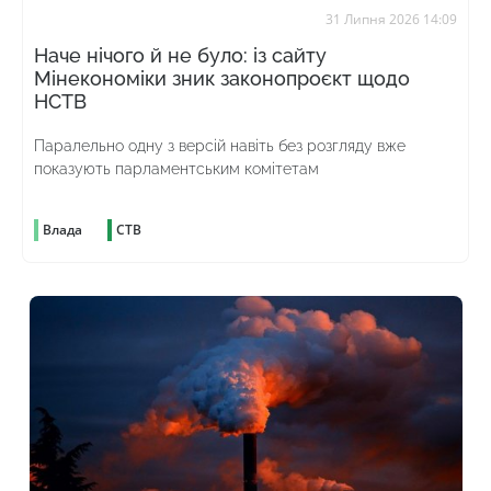
31 Липня 2026 14:09
Наче нічого й не було: із сайту
Мінекономіки зник законопроєкт щодо
НСТВ
Паралельно одну з версій навіть без розгляду вже
показують парламентським комітетам
Влада
СТВ