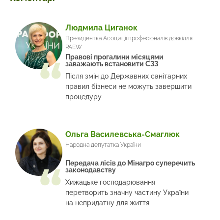
Людмила Циганок
Президентка Асоціації професіоналів довкілля
PAEW
Правові прогалини місяцями
заважають встановити СЗЗ
Після змін до Державних санітарних
правил бізнеси не можуть завершити
процедуру
Ольга Василевська-Смаглюк
Народна депутатка України
Передача лісів до Мінагро суперечить
законодавству
Хижацьке господарювання
перетворить значну частину України
на непридатну для життя