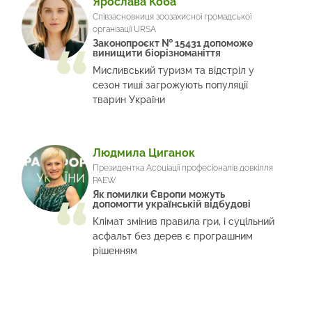
Ярослава Коба
Співзасновниця зоозахисної громадської
організації URSA
Законопроєкт № 15431 допоможе
винищити біорізноманіття
Мисливський туризм та відстріл у
сезон тиші загрожують популяції
тварин України
Людмила Циганок
Президентка Асоціації професіоналів довкілля
PAEW
Як помилки Європи можуть
допомогти українській відбудові
Клімат змінив правила гри, і суцільний
асфальт без дерев є програшним
рішенням