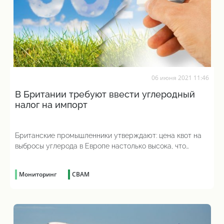
06 июня 2021 11:46
В Британии требуют ввести углеродный
налог на импорт
Британские промышленники утверждают: цена квот на
выбросы углерода в Европе настолько высока, что
делает европейские товары менее
конкурентоспособными на мировом рынке, а
Мониторинг
CBAM
углеродный налог защит их бизнес от более дешевого
импорта