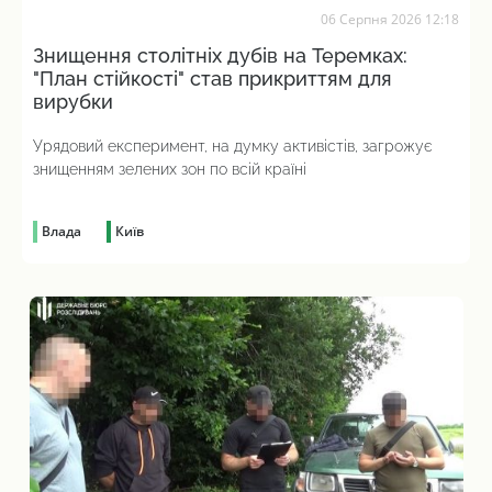
06 Серпня 2026 12:18
Знищення столітніх дубів на Теремках:
"План стійкості" став прикриттям для
вирубки
Урядовий експеримент, на думку активістів, загрожує
знищенням зелених зон по всій країні
Влада
Київ