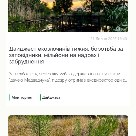
31 Липня 2026 16:40
Дайджест екозлочинів тижня: боротьба за
заповідники, мільйони на надрах і
забруднення
За недбалість, через яку 226 га державного лісу стали
"дачею Медведчука", підозру отримав ексдиректор однієї
з філій "Лісів України"
Моніторинг
Дайджест