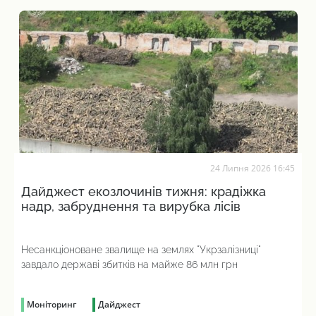
24 Липня 2026 16:45
Дайджест екозлочинів тижня: крадіжка
надр, забруднення та вирубка лісів
Несанкціоноване звалище на землях "Укрзалізниці"
завдало державі збитків на майже 86 млн грн
Моніторинг
Дайджест