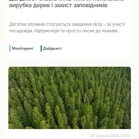
вирубка дерев і захист заповідників
Десятки злочинів стосуються знищення лісів – за участі
посадовців, підприємців та просто ласих до наживи
громадян
Моніторинг
Дайджест
07 Серпня 2026 14:20