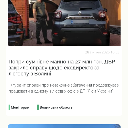
28 Липня 2026 10:53
Попри сумнівне майно на 27 млн грн, ДБР
закрило справу щодо ексдиректора
лісгоспу з Волині
Фігурант справи про незаконне збагачення продовжував
працювати в одному з лісових офісів ДП "Ліси України"
Моніторинг
Волинська область