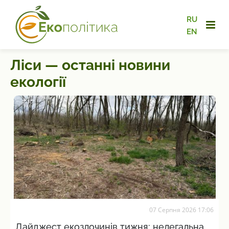
RU
EN
Ліси — останні новини
екології
07 Серпня 2026 17:06
Дайджест екозлочинів тижня: нелегальна