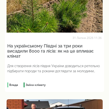
31 Липня 2026 11:36
На українському Півдні за три роки
висадили 8000 га лісів: як на це впливає
клімат
Для створення лісів півдня України доводиться ретельно
підбирати породи та роками доглядати за молодими
насадженнями
Влада
Зміна клімату