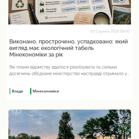
03 Серпня 2026 09:00
Виконано, прострочено, успадковано: який
вигляд має екологічний табель
Мінекономіки за рік
Які плани відомству вдалося реалізувати та скільки
досягнень об’єднане міністерство насправді отримало у
спадок від попереднього
Влада
Мінекономіки