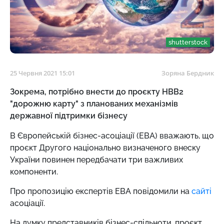
shutterstock
25 Червня 2021 15:01
Зоряна Бердник
Зокрема, потрібно внести до проєкту НВВ2
"дорожню карту" з планованих механізмів
державної підтримки бізнесу
В Європейській бізнес-асоціації (EBA) вважають, що
проєкт Другого національно визначеного внеску
України повинен передбачати три важливих
компоненти.
Про пропозицію експертів EBA повідомили на
сайті
асоціації.
На думку представників бізнес-спільноти, проєкт