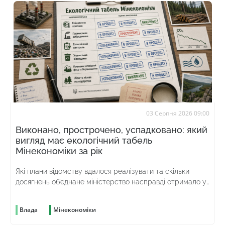
03 Серпня 2026 09:00
Виконано, прострочено, успадковано: який
вигляд має екологічний табель
Мінекономіки за рік
Які плани відомству вдалося реалізувати та скільки
досягнень об’єднане міністерство насправді отримало у
спадок від попереднього
Влада
Мінекономіки