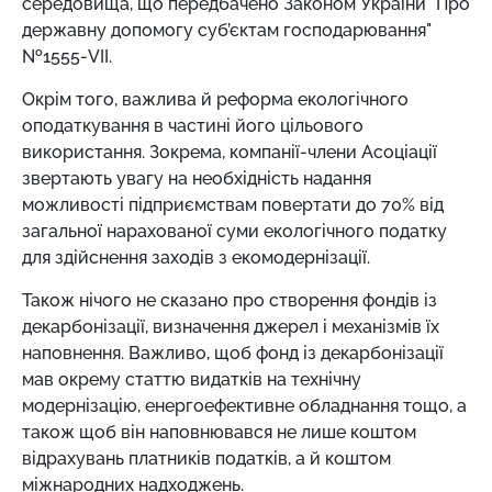
середовища, що передбачено Законом України "Про
державну допомогу суб’єктам господарювання"
№1555-VII.
Окрім того, важлива й реформа екологічного
оподаткування в частині його цільового
використання. Зокрема, компанії-члени Асоціації
звертають увагу на необхідність надання
можливості підприємствам повертати до 70% від
загальної нарахованої суми екологічного податку
для здійснення заходів з екомодернізації.
Також нічого не сказано про створення фондів із
декарбонізації, визначення джерел і механізмів їх
наповнення. Важливо, щоб фонд із декарбонізації
мав окрему статтю видатків на технічну
модернізацію, енергоефективне обладнання тощо, а
також щоб він наповнювався не лише коштом
відрахувань платників податків, а й коштом
міжнародних надходжень.