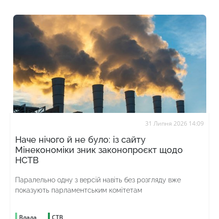
31 Липня 2026 14:09
Наче нічого й не було: із сайту
Мінекономіки зник законопроєкт щодо
НСТВ
Паралельно одну з версій навіть без розгляду вже
показують парламентським комітетам
Влада
СТВ