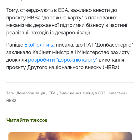
Тому, стверджують в EBA, важливо внести до
проєкту НВВ2 "дорожню карту" з планованих
механізмів державної підтримки бізнесу в частині
реалізації заходів із декарбонізації.
Раніше
ЕкоПолітика
писала, що ПАТ "Донбасенерго"
закликало Кабінет міністрів і Міністерство захисту
довкілля
розробити "дорожню карту"
виконання
проєкту Другого національного внеску (HBB2).
,
,
,
,
Теги:
Декарбонізація
ЄБА
Зменшення викидів СО2
Інвестиції
НВВ2
Читайте також