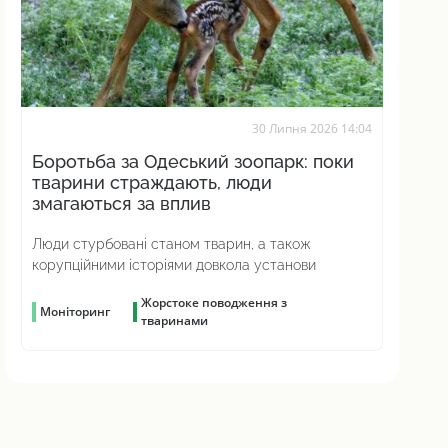
30 Липня 2026 14:04
Боротьба за Одеський зоопарк: поки
тварини страждають, люди
змагаються за вплив
Люди стурбовані станом тварин, а також
корупційними історіями довкола установи
Жорстоке поводження з
Моніторинг
тваринами