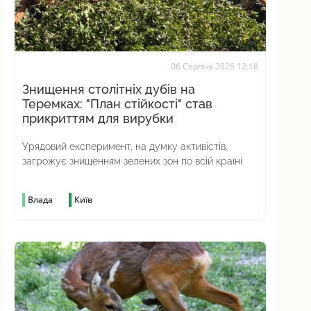
06 Серпня 2026 12:18
Знищення столітніх дубів на
Теремках: "План стійкості" став
прикриттям для вирубки
Урядовий експеримент, на думку активістів,
загрожує знищенням зелених зон по всій країні
Влада
Київ