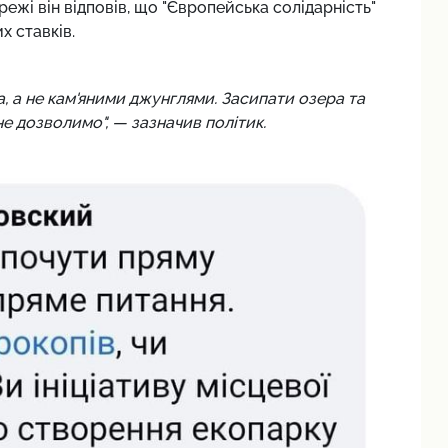
режі він відповів, що "Європейська солідарність"
х ставків.
, а не кам'яними джунглями. Засипати озера та
не дозволимо", — зазначив політик.