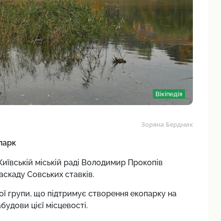
Вікіпедія
Зоряна Бердник
парк
 Київській міській раді Володимир Прокопів
скаду Совських ставків.
ої групи, що підтримує створення екопарку на
будови цієї місцевості.