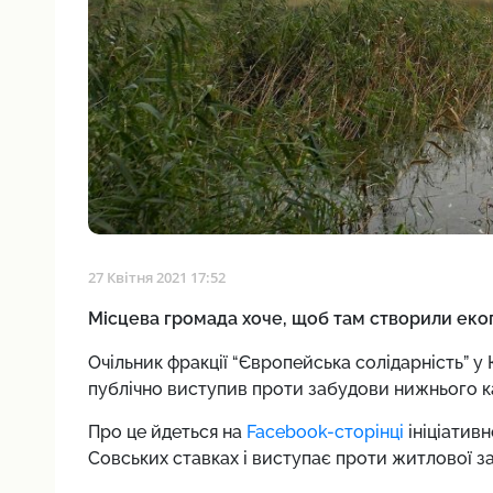
27 Квітня 2021 17:52
Місцева громада хоче, щоб там створили еко
Очільник фракції “Європейська cолідарність” у
публічно виступив проти забудови нижнього ка
Про це йдеться на
Facebook-сторінці
ініціативн
Совських ставках і виступає проти житлової за