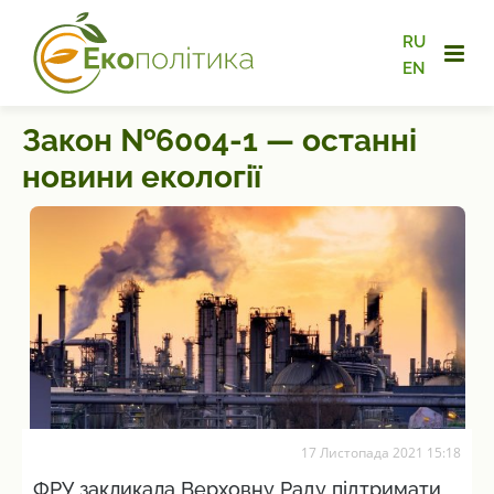
RU
EN
Закон №6004-1 — останні
новини екології
17 Листопада 2021 15:18
ФРУ закликала Верховну Раду підтримати