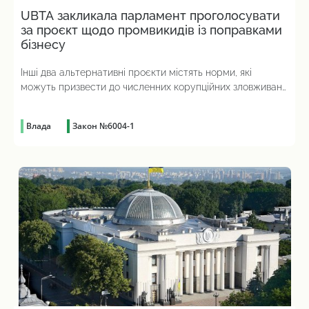
UBTA закликала парламент проголосувати
за проєкт щодо промвикидів із поправками
бізнесу
Інші два альтернативні проєкти містять норми, які
можуть призвести до численних корупційних зловживань
і тиску на підприємства.
Влада
Закон №6004-1