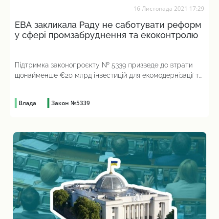
16 Листопада 2021 17:29
EBA закликала Раду не саботувати реформ
у сфері промзабруднення та екоконтролю
Підтримка законопроєкту № 5339 призведе до втрати
щонайменше €20 млрд інвестицій для екомодернізації та
появи корупційних ризиків
Влада
Закон №5339