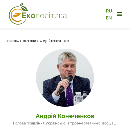
RU
EN
›
›
ГОЛОВНА
ПЕРСОНИ
АНДРІЙ КОНЕЧЕНКОВ
Андрій Конеченков
Голова правління Української вітроенергетичної асоціації