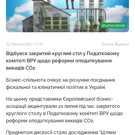
shutterstock
22 Липня 2021 17:57
Олена Яценьо
Відбувся закритий круглий стіл у Податковому
комітеті ВРУ щодо реформи оподаткування
викидів СО2
Бізнес-спільнота очікує на розумне поєднання
фіскальної та кліматичної політик в Україні.
На цьому представники Європейської бізнес-
асоціації акцентували 21 липня під час закритого
круглого столу в Податковому комітеті ВРУ щодо
реформи оподаткування викидів СО2.
Предметом дискусії стало дослідження "Шляхи