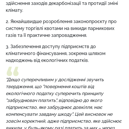
здійснення заходів декарбонізації та протидії зміні
клімату.
2. Якнайшвидше розроблення законопроєкту про
систему торгівлі квотами на викиди парникових
газів та її практичне запровадження.
3. Забезпечення доступу підприємств до
кліматичного фінансування, зокрема шляхом
надходжень від екологічних податків.
"Дещо суперечливим у дослідженні звучить
твердження, що "повернення коштів від
екологічного податку суперечить принципу
"забруднювач платить", відповідно до якого
підприємство, яке забруднює довкілля, має
компенсувати завдану шкоду". Цей висновок не
зовсім коректний, адже підприємство, яке здійснює
викиди, у будь-якому разі платить за них – через