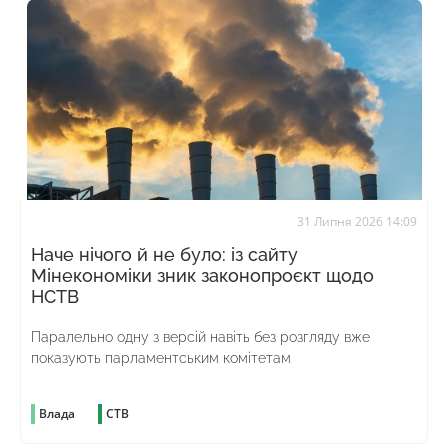
31 Липня 2026 14:09
Наче нічого й не було: із сайту
Мінекономіки зник законопроєкт щодо
НСТВ
Паралельно одну з версій навіть без розгляду вже
показують парламентським комітетам
Влада
СТВ