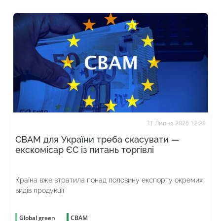
31 Липня 2026 12:20
CBAM для України треба скасувати —
екскомісар ЄС із питань торгівлі
Країна вже втратила понад половину експорту окремих
видів продукції
Global green
CBAM