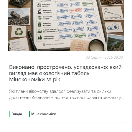
03 Серпня 2026 09:00
Виконано, прострочено, успадковано: який
вигляд має екологічний табель
Мінекономіки за рік
Які плани відомству вдалося реалізувати та скільки
досягнень об’єднане міністерство насправді отримало у
спадок від попереднього
Влада
Мінекономіки