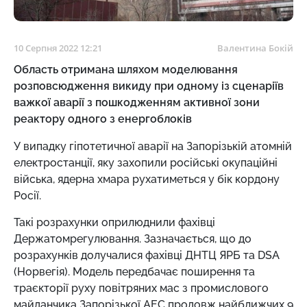
10 Серпня 2022 12:21
Валентина Бокій
Область отримана шляхом моделювання
розповсюдження викиду при одному із сценаріїв
важкої аварії з пошкодженням активної зони
реактору одного з енергоблоків
У випадку гіпотетичної аварії на Запорізькій атомній
електростанції, яку захопили російські окупаційні
війська, ядерна хмара рухатиметься у бік кордону
Росії.
Такі розрахунки оприлюднили фахівці
Держатомрегулювання. Зазначається, що до
розрахунків долучалися фахівці ДНТЦ ЯРБ та DSA
(Норвегія). Модель передбачає поширення та
траєкторії руху повітряних мас з промислового
майданчика Запорізької АЕС продовж найближчих 9