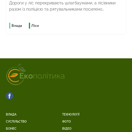
Дороги у ліс перекривають шлагбаумами, а лісівники
разом із поліцією та рятувальниками посилено
патрулюють територію
Влада
Ліси
ВЛАДА
ТЕХНОЛОГІЇ
СУСПІЛЬСТВО
ФОТО
БІЗНЕС
ВІДЕО