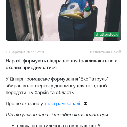
shutterstock
13 Березня 2022 12:19
Валентина Бокій
Наразі, формують відправлення і закликають всіх
охочих приєднуватися
У Дніпрі громадське формування "ЕкоПатруль"
збирає волонтерську допомогу для того, щоб
передати її у Харків та область.
Про це сказано у
телеграм-каналі
ГФ.
Що актуально зараз і що збирають волонтери:
плівка поліетиленова в рулонах; (щоб