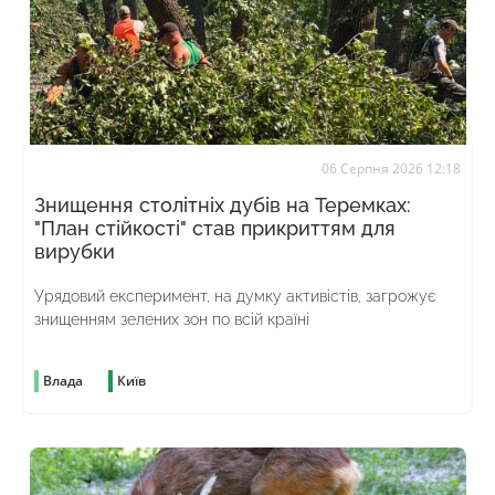
06 Серпня 2026 12:18
Знищення столітніх дубів на Теремках:
"План стійкості" став прикриттям для
вирубки
Урядовий експеримент, на думку активістів, загрожує
знищенням зелених зон по всій країні
Влада
Київ