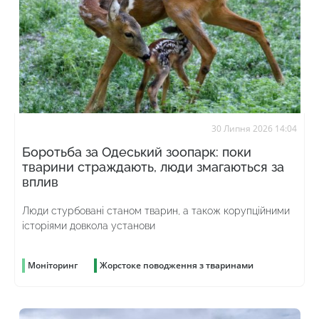
30 Липня 2026 14:04
Боротьба за Одеський зоопарк: поки
тварини страждають, люди змагаються за
вплив
Люди стурбовані станом тварин, а також корупційними
історіями довкола установи
Моніторинг
Жорстоке поводження з тваринами