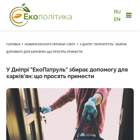
RU
EN
›
›
ГОЛОВНА
НОВИНИ ЕКОЛОГІЇ УКРАЇНИ І СВІТУ
У ДНІПРІ "ЕКОПАТРУЛЬ" ЗБИРАЄ
ДОПОМОГУ ДЛЯ ХАРКІВ’ЯН: ЩО ПРОСЯТЬ ПРИНЕСТИ
У Дніпрі "ЕкоПатруль" збирає допомогу для
харків’ян: що просять принести