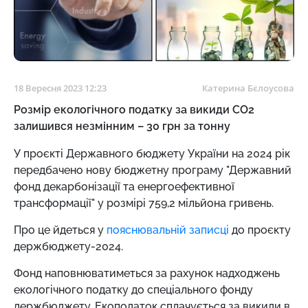
18 Вересня 2023 12:23
Катерина Бєлоусова
Розмір екологічного податку за викиди CO2
залишився незмінним – 30 грн за тонну
У проєкті Державного бюджету України на 2024 рік
передбачено нову бюджетну програму "Державний
фонд декарбонізації та енергоефективної
трансформації" у розмірі 759,2 мільйона гривень.
Про це йдеться у
пояснювальній записці
до проєкту
держбюджету-2024.
Фонд наповнюватиметься за рахунок надходжень
екологічного податку до спеціального фонду
держбюджету. Екоподаток сплачується за викиди в