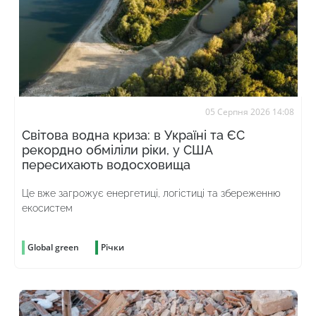
05 Серпня 2026 14:08
Світова водна криза: в Україні та ЄС
рекордно обміліли ріки, у США
пересихають водосховища
Це вже загрожує енергетиці, логістиці та збереженню
екосистем
Global green
Річки