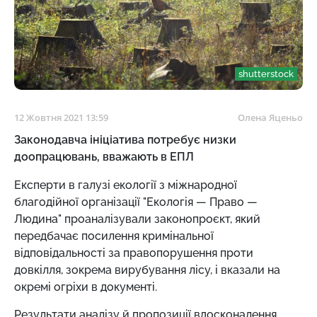
shutterstock
12 Жовтня 2021 13:59
Олена Яценьо
Законодавча ініціатива потребує низки
доопрацювань, вважають в ЕПЛ
Експерти в галузі екології з міжнародної
благодійної організації "Екологія — Право —
Людина" проаналізували законопроєкт, який
передбачає посилення кримінальної
відповідальності за правопорушення проти
довкілля, зокрема вирубування лісу, і вказали на
окремі огріхи в документі.
Результати аналізу й пропозиції вдосконалення