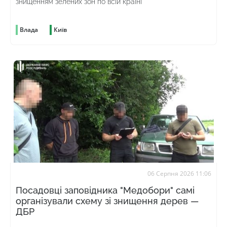
знищенням зелених зон по всій країні
Влада
Київ
06 Серпня 2026 11:06
Посадовці заповідника "Медобори" самі
організували схему зі знищення дерев —
ДБР