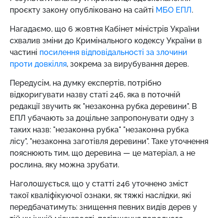
проєкту закону опубліковано на сайті
МБО ЕПЛ
.
Нагадаємо, що 6 жовтня Кабінет міністрів України
схвалив зміни до Кримінального кодексу України в
частині
посилення відповідальності за злочини
проти довкілля
, зокрема за вирубування дерев.
Передусім, на думку експертів, потрібно
відкоригувати назву статі 246, яка в поточній
редакції звучить як "незаконна рубка деревини". В
ЕПЛ убачають за доцільне запропонувати одну з
таких назв: "незаконна рубка" "незаконна рубка
лісу", "незаконна заготівля деревини". Таке уточнення
пояснюють тим, що деревина — це матеріал, а не
рослина, яку можна зрубати.
Наголошується, що у статті 246 уточнено зміст
такої кваліфікуючої ознаки, як тяжкі наслідки, які
передбачатимуть: знищення певних видів дерев у