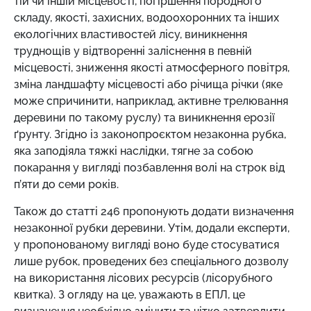
тій чи іншій місцевості, погіршення породного
складу, якості, захисних, водоохоронних та інших
екологічних властивостей лісу, виникнення
труднощів у відтворенні заліснення в певній
місцевості, зниження якості атмосферного повітря,
зміна ландшафту місцевості або річища річки (яке
може спричинити, наприклад, активне трелювання
деревини по такому руслу) та виникнення ерозії
ґрунту. Згідно із законопроєктом незаконна рубка,
яка заподіяла тяжкі наслідки, тягне за собою
покарання у вигляді позбавлення волі на строк від
п’яти до семи років.
Також до статті 246 пропонують додати визначення
незаконної рубки деревини. Утім, додали експерти,
у пропонованому вигляді воно буде стосуватися
лише рубок, проведених без спеціального дозволу
на використання лісових ресурсів (лісорубного
квитка). З огляду на це, уважають в ЕПЛ, це