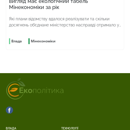
вигляд має екологічний табель
Мінекономіки за рік
Які плани відомству вдалося реалізувати та скільки
досягнень об’єднане міністерство насправді отримало у
спадок від попереднього
Влада
Мінекономіки
ВЛАДА
ТЕХНОЛОГІЇ