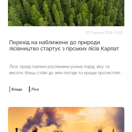
07 Серпня 2026 14:20
Перехід на наближене до природи
лісівництво стартує з гірських лісів Карпат
Ліси, представлені рослинами різних порід, віку та
висоти, більш стійкі до змін погоди та краще протистоять
шкідникам
Влада
Ліси