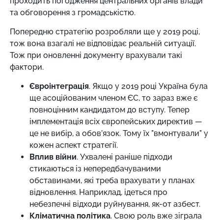
проходить погодження центральних органів влади
та обговорення з громадськістю.
Попередню стратегію розробляли ще у 2019 році,
тож вона взагалі не відповідає реальній ситуації.
Тож при оновленні документу врахували такі
фактори.
Євроінтеграція
. Якщо у 2019 році Україна була
ще асоційованим членом ЄС, то зараз вже є
повноцінним кандидатом до вступу. Тепер
імплементація всіх європейських директив —
це не вибір, а обов’язок. Тому їх "вмонтували" у
кожен аспект стратегії.
Вплив війни
. Ухвалені раніше підходи
стикаються із непередбачуваними
обставинами, які треба врахувати у планах
відновлення. Наприклад, ідеться про
небезпечні відходи руйнування, як-от азбест.
Кліматична політика
. Свою роль вже зіграла