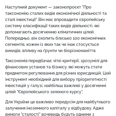
Наступний документ — законопроєкт "Про
таксономію сталих видів економічної діяльності та
сталі інвестиції". Він має впровадити європейську
систему класифікації таких видів діяльності, які
допомагають досягненню кліматичних цілей.
Попередньо, він охопить близько 100 економічних
сегментів, кожен із яких так чи інак стосується
викидів, впливу на ґрунти чи біорізноманіття.
Таксономія передбачає чіткі критерії, зрозумілі для
фінансових установ та бізнесу, які можуть стати
предметом регулювання для різних юрисдикцій. Цей
інструмент необхідний для вибору пріоритетності
інвестицій у галузі, найбільш важливі у досягненні
цілей "Європейського зеленого курсу".
Для України це важливо передусім для майбутнього
залучення іноземного капіталу у відбудову. Адже
вимоги "сталості" вочевидь будуть одними з