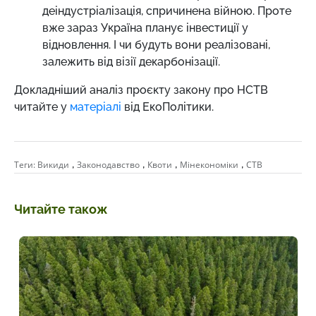
деіндустріалізація, спричинена війною. Проте
вже зараз Україна планує інвестиції у
відновлення. І чи будуть вони реалізовані,
залежить від візії декарбонізації.
Докладніший аналіз проєкту закону про НСТВ
читайте у
матеріалі
від ЕкоПолітики.
,
,
,
,
Теги:
Викиди
Законодавство
Квоти
Мінекономіки
СТВ
Читайте також