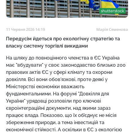
shutterstock
11 Червня 2026 14:19
Марія Семенова
Передусім йдеться про екологічну стратегію та
власну систему торгівлі викидами
На шляху до повноцінного членства в ЄС Україна
має "вбудувати" у своє законодавство близько 200
правових актів ЄС у сфері клімату та охорони
довкілля. Всі вони обов’язкові, проте деякі у
Міністерстві економіки вважають
фундаментальними. На форумі "Довкілля для
України" урядовці розповіли про ключові
євроінтеграційні документи, над якими зараз
працює влада. Показово, що їх об’єднує не місія
збереження природи, а тема інвестицій та
економічної стійкості. А оскільки в ЄС з екологією