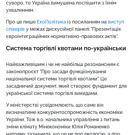
суворо, то Україна вимушена поспішити з їхнім
ухваленням.
Про це пише
ЕкоПолітика
із посиланням на
виступ
спікерів
у межах дискусійної панелі "Презентація
євроінтеграційних нормативно-правових актів".
Система торгівлі квотами по-українськи
Найважливішим і чи не найбільш резонансним є
законопроєкт "Про засади функціонування
національної системи торгівлі квотами". Це
засадничий документ, який створює фундамент для
української системи торгівлі викидами.
У міністерстві усвідомлюють, що саме він
визначатиме конкурентоспроможність економіки
України. Тож в.о. начальника управління з питань
зміни клімату Мінекономіки Юлія Романенко
напряму зазначила, що це не про екологію, а про