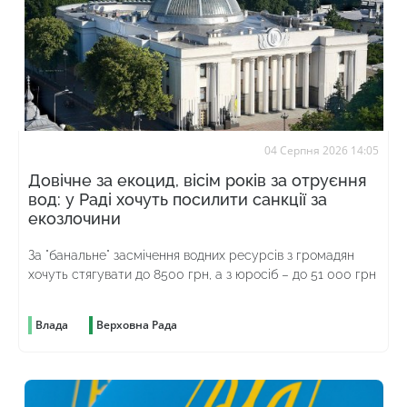
04 Серпня 2026 14:05
Довічне за екоцид, вісім років за отруєння
вод: у Раді хочуть посилити санкції за
екозлочини
За "банальне" засмічення водних ресурсів з громадян
хочуть стягувати до 8500 грн, а з юросіб – до 51 000 грн
Влада
Верховна Рада