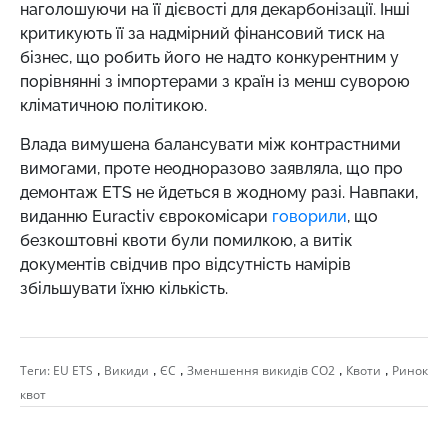
наголошуючи на її дієвості для декарбонізації. Інші
критикують її за надмірний фінансовий тиск на
бізнес, що робить його не надто конкурентним у
порівнянні з імпортерами з країн із менш суворою
кліматичною політикою.
Влада вимушена балансувати між контрастними
вимогами, проте неодноразово заявляла, що про
демонтаж ETS не йдеться в жодному разі. Навпаки,
виданню Euractiv єврокомісари
говорили
, що
безкоштовні квоти були помилкою, а витік
документів свідчив про відсутність намірів
збільшувати їхню кількість.
,
,
,
,
,
Теги:
EU ETS
Викиди
ЄС
Зменшення викидів СО2
Квоти
Ринок
квот