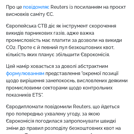
Про це
повідомляє
Reuters із посиланням на проєкт
висновків саміту ЄС.
Європейська СТВ діє як інструмент скорочення
викидів парникових газів, адже важка
промисловість має платити за дозволи на викиди
СО2. Проте є й певний пул безкоштовних квот,
кількість яких планує збільшити Єврокомісія.
Цей намір ховається за доволі абстрактним
формулюванням
представлення "окремої позиції
щодо вирішення занепокоєнь, висловлених деякими
промисловими секторами щодо контрольних
показників ETS".
Євродипломати повідомили Reuters, що йдеться
про попередньо ухвалену угоду, за якою
Єврокомісія погодилася запропонувати швидкі
зміни до правил розподілу безкоштовних квот на