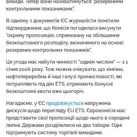
викиди. Тепер вони називатимуться "резервними
контрольними показниками".
В одному з документів ЄС журналісти помітили
підтвердження, що Комісія погодилася висунути
"окрему пропозицію, спрямовану на збільшення
безкоштовного розподілу, визначеного на основі
резервних контрольних показників".
Ця угода має набути чинності "заднім числом" — з 1
січня 2026 року. Тож можна очікувати, що хімічна,
нафтопереробна й інші галузі промисловості, які
потрапляють під дію ETS, отримають бонусні
безкоштовні квоти вже цьогоріч.
Нагадаємо, у ЄС
продовжується
напружена
дискусія щодо перегляду EU ETS. Єврокомісія має
представити свої пропозиції щодо нього в середині
липня. Держави розділилися на два табори. Одні
підтримують систему торгівлі викидами,