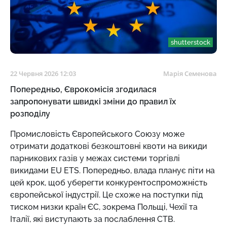
shutterstock
22 Червня 2026 12:03
Марія Семенова
Попередньо, Єврокомісія згодилася
запропонувати швидкі зміни до правил їх
розподілу
Промисловість Європейського Союзу може
отримати додаткові безкоштовні квоти на викиди
парникових газів у межах системи торгівлі
викидами EU ETS. Попередньо, влада планує піти на
цей крок, щоб уберегти конкурентоспроможність
європейської індустрії. Це схоже на поступки під
тиском низки країн ЄС, зокрема Польщі, Чехії та
Італії, які виступають за послаблення СТВ.