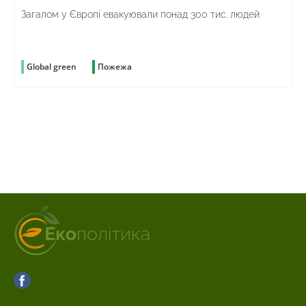
Загалом у Європі евакуювали понад 300 тис. людей
Global green
Пожежа