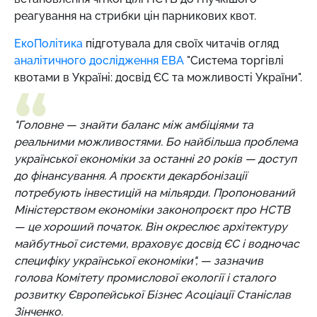
реагування на стрибки цін парникових квот.
ЕкоПолітика
підготувала для своїх читачів огляд
аналітичного дослідження ЕВА
"Система торгівлі
квотами в Україні: досвід ЄС та можливості України".
"Головне
—
знайти баланс між амбіціями та
реальними можливостями. Бо найбільша проблема
української економіки за останні 20 років
—
доступ
до фінансування. А проєкти декарбонізації
потребують інвестицій на мільярди. Пропонований
Міністерством економіки законопроєкт про НСТВ
—
це хороший початок. Він окреслює архітектуру
майбутньої системи, враховує досвід ЄС і водночас
специфіку української економіки",
—
зазначив
голова Комітету промислової екології і сталого
розвитку Європейської Бізнес Асоціації Станіслав
Зінченко.