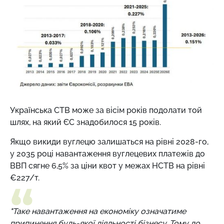
Українська СТВ може за вісім років подолати той
шлях, на який ЄС знадобилося 15 років.
Якщо викиди вуглецю залишаться на рівні 2028-го,
у 2035 році навантаження вуглецевих платежів до
ВВП сягне 6,5% за ціни квот у межах НСТВ на рівні
€227/т.
"Таке навантаження на економіку означатиме
припинення будь-якої діяльності бізнесу. Тому до