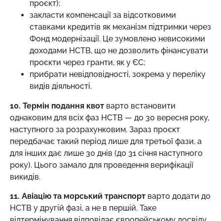
проєкт);
закласти компенсації за відсотковими
ставками кредитів як механізм підтримки через
Фонд модернізації. Це зумовлено невисокими
доходами НСТВ, що не дозволить фінансувати
проєкти через гранти, як у ЄС;
прибрати невідповідності, зокрема у переліку
видів діяльності.
10. Термін подання квот
варто встановити
однаковим для всіх фаз НСТВ
—
до 30 вересня року,
наступного за розрахунковим. Зараз проєкт
передбачає такий період лише для третьої фази, а
для інших дає лише 30 днів (до 31 січня наступного
року). Цього замало для проведення верифікації
викидів.
11. Авіацію та морський транспорт
варто додати до
НСТВ у другій фазі, а не в першій. Таке
відтермінування відповідає європейському досвіду.