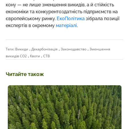
кону
—
не лише зменшення викидів, а й стійкість
економіки та конкурентоздатність підприємств на
європейському ринку.
ЕкоПолітика
зібрала позиції
експертів в окремому
матеріалі
.
,
,
,
Теги:
Викиди
Декарбонізація
Законодавство
Зменшення
,
,
викидів СО2
Квоти
СТВ
Читайте також