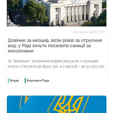
04 Серпня 2026 14:05
Довічне за екоцид, вісім років за отруєння
вод: у Раді хочуть посилити санкції за
екозлочини
За "банальне" засмічення водних ресурсів з громадян
хочуть стягувати до 8500 грн, а з юросіб – до 51 000 грн
Влада
Верховна Рада