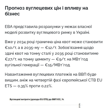
Прогноз вуглецевих цін і впливу на
бізнес
ЕВА представила розрахунки у межах власної
моделі розвитку вуглецевого ринку в Україні.
Вже у 2034 році гранична ціна квот може становити
€10/т, а в 2035-му
—
€12/т. Зобов’язання щодо
здачі квот на тонну сталі у 2035 році становитиме
€27/т, на тонну цементу
—
€9/т, на МВт*год
вугільної генерації
—
€15/МВт*год.
Навантаження вуглецевих платежів на ВВП буде
вищим, аніж на четвертій фазі європейської СТВ EU
ETS
—
0,35% проти 0,22%.