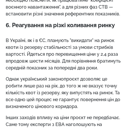
необхідно пояснити, як працюватиме "коефіцієнт
воєнного навантаження", а для різних фаз СТВ
—
встановити різні значення референтних показників.
6. Реагування на різкі коливання ринку
В Україні, як і в ЄС, планують "викидати" на ринок
квоти із резерву стабільності за умови стрибків
вартості. Йдеться про перевищення ціни у 2,4 раза
впродовж шести місяців. Для порівняння братимуть
середній показник за попередні два роки.
Однак український законопроєкт дозволяє це
робити лише раз на рік, до того ж не вказує точну
кількість квот із резерву, яку випустять на ринок. Та
все одно цей процес не гарантує повернення цін до
визначеного цінового коридора.
Інших заходів впливу на ціни проєкт не передбачає.
Саме тому експерти з ЕВА наголошують на