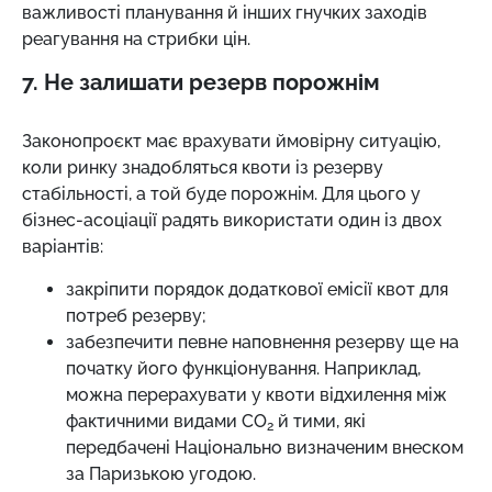
важливості планування й інших гнучких заходів
реагування на стрибки цін.
7. Не залишати резерв порожнім
Законопроєкт має врахувати ймовірну ситуацію,
коли ринку знадобляться квоти із резерву
стабільності, а той буде порожнім. Для цього у
бізнес-асоціації радять використати один із двох
варіантів:
закріпити порядок додаткової емісії квот для
потреб резерву;
забезпечити певне наповнення резерву ще на
початку його функціонування. Наприклад,
можна перерахувати у квоти відхилення між
фактичними видами СО
й тими, які
2
передбачені Національно визначеним внеском
за Паризькою угодою.