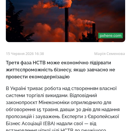
pxhere.com
15 Червня 2026 16:38
Марія Семенова
Третя фаза НСТВ може економічно підірвати
життєспроможність бізнесу, якщо завчасно не
провести екомодернізацію
В Україні триває робота над створенням власної
системи торгівлі викидами. Відповідний
законопроєкт Мінекономіки оприлюднило для
обговорення 15 травня, давши 30 днів для надання
пропозицій і зауважень. Експерти з Європейської
Бізнес Асоціації (ЕВА) надали свої
—
від
встановлення чіткої цілі НСТВ до гнучкішого