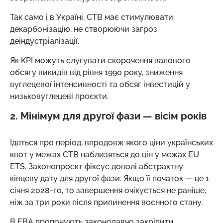
Так само і в Україні, СТВ має стимулювати
декарбонізацію, не створюючи загроз
деіндустріалізації.
Як КРІ можуть слугувати скорочення валового
обсягу викидів від рівня 1990 року, зниження
вуглецевої інтенсивності та обсяг інвестицій у
низьковуглецеві проєкти.
2. Мінімум для другої фази
—
вісім років
Ідеться про період, впродовж якого ціни українських
квот у межах СТВ наблизяться до цін у межах EU
ETS. Законопроєкт фіксує доволі абстрактну
кінцеву дату для другої фази. Якщо її початок
—
це 1
січня 2028-го, то завершення очікується не раніше,
ніж за три роки після припинення воєнного стану.
В ЕВА пропонують законодавчо закріпити