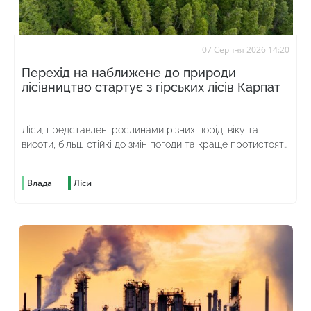
07 Серпня 2026 14:20
Перехід на наближене до природи
лісівництво стартує з гірських лісів Карпат
Ліси, представлені рослинами різних порід, віку та
висоти, більш стійкі до змін погоди та краще протистоять
шкідникам
Влада
Ліси