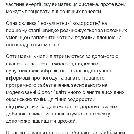
частина енергії, яку вимагає ця система, проте вони
можуть працювати від сонячних панелей.
Одна склянка "інокулянтних" водоростей на
першому етапі швидко розмножується за належних
умов, щоб заповнити чотири водойми площею 12
000 квадратних метрів.
Оптимальні умови підтримуються за допомогою
власної сенсорної технології, щоденних
супутникових зображень, загальнодоступної
інформації про погоду та запатентованого
програмного забезпечення, заснованого на
моделюванні біології клітинного рівня та висхідних
океанських течій. Цвітіння водоростей
підтримується за допомогою недорогих, рясних
добавок, а використання штучного інтелекту
допоможе підвищити врожай.
Після дозрівання водорості збирають з найбільших