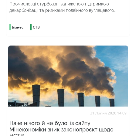
Промисловці стурбовані заниженою підтримкою
декарбонізації та ризиками подвійного вуглецевого
оподаткування
Бізнес
СТВ
31 Липня 2026 14:09
Наче нічого й не було: із сайту
Мінекономіки зник законопроєкт щодо
НСТВ