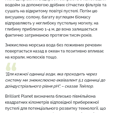
водойм за допомогою дрібних сітчастих фільтрів та
сушать на відкритому повітрі пустелі. Потім цю
висушену, солону, багату вуглецем біомасу
відправляють у неглибоку пустельну могилу, на
глибину приблизно 1-4 м, де вона залишається
фактично затриманою протягом тисяч років.
Знекислена морська вода без поживних речовин
повертається назад в океан та позитивно впливає
на корали, молюсків тощо.
"Для кожної одиниці води, яка проходить через
систему ми знекислюємо еквівалент 5,1 одиниці до
доіндустріального рівня pH", – сказав Тейлор.
Brilliant Planet визначила близько півмільйона
квадратних кілометрів відповідної прибережної
пустелі для потенціального розвитку технології, що