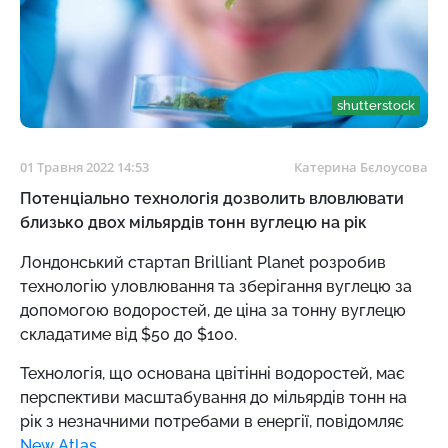
shutterstock
01 Травня 2022 14:53
Катерина Бєлоусова
Потенціально технологія дозволить вловлювати
близько двох мільярдів тонн вуглецю на рік
Лондонський стартап Brilliant Planet розробив
технологію уловлювання та зберігання вуглецю за
допомогою водоростей, де ціна за тонну вуглецю
складатиме від $50 до $100.
Технологія, що основана цвітінні водоростей, має
перспективи масштабування до мільярдів тонн на
рік з незначними потребами в енергії, повідомляє
New Atlas.