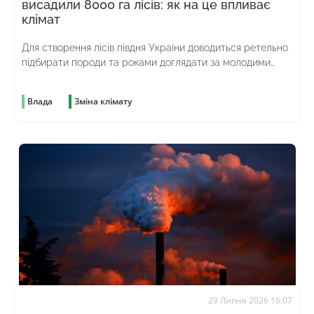
висадили 8000 га лісів: як на це впливає
клімат
Для створення лісів півдня України доводиться ретельно
підбирати породи та роками доглядати за молодими
насадженнями
Влада
Зміна клімату
29 Липня 2026 16:07