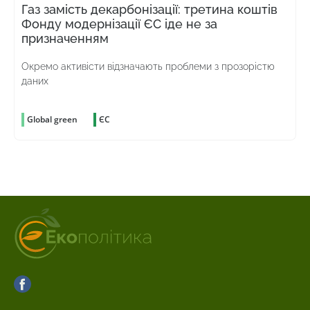
Газ замість декарбонізації: третина коштів
Фонду модернізації ЄС іде не за
призначенням
Окремо активісти відзначають проблеми з прозорістю
даних
Global green
ЄС