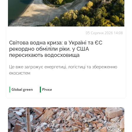
05 Серпня 2026 14:08
Світова водна криза: в Україні та ЄС
рекордно обміліли ріки, у США
пересихають водосховища
Це вже загрожує енергетиці, логістиці та збереженню
екосистем
Global green
Річки