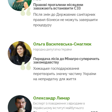
Правові прогалини місяцями
заважають встановити СЗЗ
Після змін до Державних санітарних
правил бізнеси не можуть завершити
процедуру
Ольга Василевська-Смаглюк
Народна депутатка України
Передача лісів до Мінагро суперечить
законодавству
Хижацьке господарювання
перетворить значну частину України
на непридатну для життя
Олександр Лимар
Експерт із поводження з відходами в
Українському інституті майбутнього