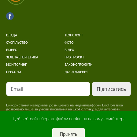
ВЛАДА
ТЕХНОЛОГІЇ
СУСПІЛЬСТВО
ФОТО
БІЗНЕС
ВІДЕО
ЗЕЛЕНА ЕНЕРГЕТИКА
ПРО ПРОЄКТ
МОНІТОРИНГ
ЗАКОНОПРОЄКТИ
ПЕРСОНИ
ДОСЛІДЖЕННЯ
Email
Використання матеріалів, розміщених на медіаплатформі ЕкоПолітика
дозволено лише за умови посилання на ЕкоПолітику, а для інтернет-
видань – розміщення прямого, відкритого для пошукових систем,
гіперпосилання на сторінку, де розміщено оригінальний матеріал.
Цей веб-сайт зберігає файли cookie на вашому комп'ютері
Редакція може не поділяти точки зору, викладену в авторському
матеріалі. Відповідальність за достовірність інформації, опублікованої в
рекламних матеріалах, несе рекламодавець.
Принять