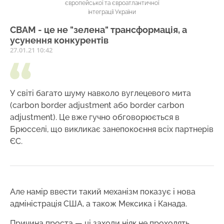
європейської та євроатлантичної
інтеграції України
СВАМ - це не "зелена" трансформація, а
усунення конкурентів
27.01.21 10:42
У світі багато шуму навколо вуглецевого мита
(carbon border adjustment або border carbon
adjustment). Це вже гучно обговорюється в
Брюсселі, що викликає занепокоєння всіх партнерів
ЄС.
Але намір ввести такий механізм показує і нова
адміністрація США, а також Мексика і Канада.
Причина проста — ці заходи ніяк не проходять