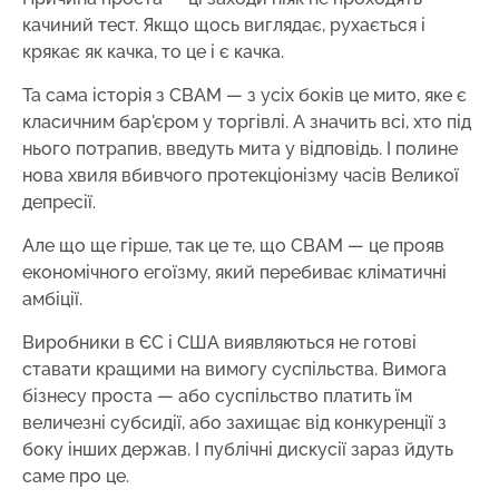
качиний тест. Якщо щось виглядає, рухається і
крякає як качка, то це і є качка.
Та сама історія з CBAM — з усіх боків це мито, яке є
класичним бар'єром у торгівлі. А значить всі, хто під
нього потрапив, введуть мита у відповідь. І полине
нова хвиля вбивчого протекціонізму часів Великої
депресії.
Але що ще гірше, так це те, що СВАМ — це прояв
економічного егоїзму, який перебиває кліматичні
амбіції.
Виробники в ЄС і США виявляються не готові
ставати кращими на вимогу суспільства. Вимога
бізнесу проста — або суспільство платить їм
величезні субсидії, або захищає від конкуренції з
боку інших держав. І публічні дискусії зараз йдуть
саме про це.