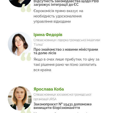
Відсутність законодавства щодо РВВ
загрожує інтеграції до ЄС
Єврокомісія прямо вказує на
необхідність удосконалення
управління відходами
Ірина Федорів
Співзасновниця і лідерка громадської ініціативи
“Голка”
Про знайомство з новими міністрами
та долю лісів
Якщо в очах лише прибутки, то ціну за
такі рішення рано чи пізно заплатить
вся країна
Ярослава Коба
Співзасновниця зоозахисної громадської
організації URSA
Законопроєкт № 15431 допоможе
винищити біорізноманіття