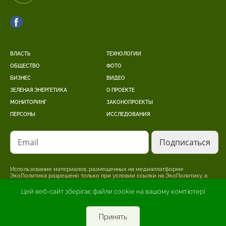
ВЛАСТЬ
ТЕХНОЛОГИИ
ОБЩЕСТВО
ФОТО
БИЗНЕС
ВИДЕО
ЗЕЛЕНАЯ ЭНЕРГЕТИКА
О ПРОЕКТЕ
МОНИТОРИНГ
ЗАКОНОПРОЕКТЫ
ПЕРСОНЫ
ИССЛЕДОВАНИЯ
Email
Использование материалов, размещенных на медиаплатформе
ЭкоПолитика разрешено только при условии ссылки на ЭкоПолитику, а
для интернет-изданий – размещение прямой, открытой для поисковых
систем, гиперссылки на страницу, где размещен оригинальный материал.
Цей веб-сайт зберігає файли cookie на вашому комп'ютері
Редакция может не разделять точку зрения, изложенную в авторском
материале. За достоверность информации, опубликованной в рекламных
материалах, несет ответственность рекламодатель.
Принять