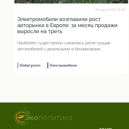
29 мая 2026 14:39
Электромобили возглавили рост
авторынка в Европе: за месяц продажи
выросли на треть
Наиболее существенно снизились регистрации
автомобилей с дизельными и бензиновыми
двигателями
Global green
Электромобили