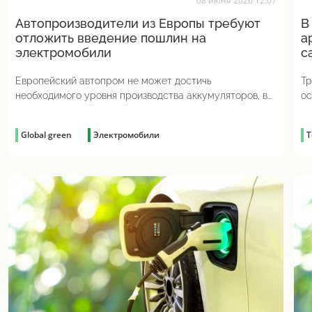
08 июня 2026 12:07
Автопроизводители из Европы требуют
В
отложить введение пошлин на
а
электромобили
с
Европейский автопром не может достичь
Тр
необходимого уровня производства аккумуляторов, в
ос
частности из-за конкуренции с Китаем
Global green
Электромобили
Т