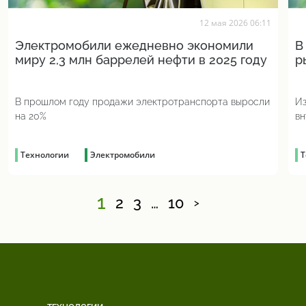
12 мая 2026 06:11
Электромобили ежедневно экономили
В
миру 2,3 млн баррелей нефти в 2025 году
р
В прошлом году продажи электротранспорта выросли
Из
на 20%
вн
Ni
Технологии
Электромобили
Т
1
2
3
…
10
>