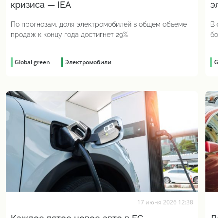
кризиса — IEA
э
По прогнозам, доля электромобилей в общем объеме
В 
продаж к концу года достигнет 29%
бо
Global green
Электромобили
G
17 июня 2026 12:38