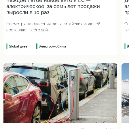
Каждое пятое новое авто в ЕС —
Д
электрическое: за семь лет продажи
э
выросли в 10 раз
п
Несмотря на опасения, доля китайских моделей
Се
составляет всего 20%
вс
Global green
Электромобили
В