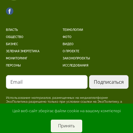
ВЛАСТЬ
ТЕХНОЛОГИИ
ОБЩЕСТВО
ФОТО
БИЗНЕС
ВИДЕО
ЗЕЛЕНАЯ ЭНЕРГЕТИКА
О ПРОЕКТЕ
МОНИТОРИНГ
ЗАКОНОПРОЕКТЫ
ПЕРСОНЫ
ИССЛЕДОВАНИЯ
Email
Использование материалов, размещенных на медиаплатформе
ЭкоПолитика разрешено только при условии ссылки на ЭкоПолитику, а
для интернет-изданий – размещение прямой, открытой для поисковых
систем, гиперссылки на страницу, где размещен оригинальный материал.
Цей веб-сайт зберігає файли cookie на вашому комп'ютері
Редакция может не разделять точку зрения, изложенную в авторском
материале. За достоверность информации, опубликованной в рекламных
материалах, несет ответственность рекламодатель.
Принять