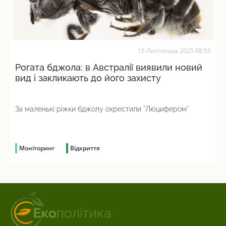
15 Листопада 2025 08:53
Рогата бджола: в Австралії виявили новий
вид і закликають до його захисту
За маленькі ріжки бджолу охрестили "Люцифером"
Моніторинг
Відкриття