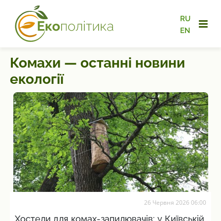
RU
EN
Комахи — останні новини
екології
26 Червня 2026 06:00
Хостели для комах-запилювачів: у Київській