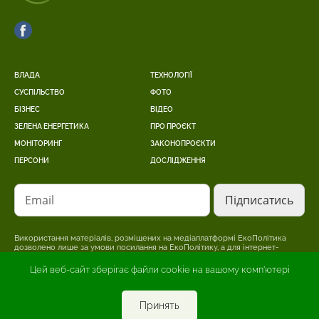
ВЛАДА
ТЕХНОЛОГІЇ
СУСПІЛЬСТВО
ФОТО
БІЗНЕС
ВІДЕО
ЗЕЛЕНА ЕНЕРГЕТИКА
ПРО ПРОЄКТ
МОНІТОРИНГ
ЗАКОНОПРОЄКТИ
ПЕРСОНИ
ДОСЛІДЖЕННЯ
Email
Використання матеріалів, розміщених на медіаплатформі ЕкоПолітика
дозволено лише за умови посилання на ЕкоПолітику, а для інтернет-
видань – розміщення прямого, відкритого для пошукових систем,
гіперпосилання на сторінку, де розміщено оригінальний матеріал.
Цей веб-сайт зберігає файли cookie на вашому комп'ютері
Редакція може не поділяти точки зору, викладену в авторському
матеріалі. Відповідальність за достовірність інформації, опублікованої в
рекламних матеріалах, несе рекламодавець.
Принять