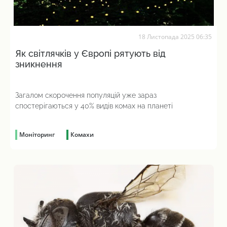
18 Листопада 2025 06:35
Як світлячків у Європі рятують від
зникнення
Загалом скорочення популяцій уже зараз
спостерігаються у 40% видів комах на планеті
Моніторинг
Комахи