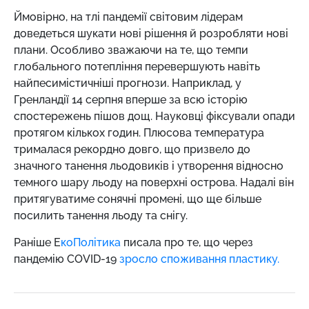
Ймовірно, на тлі пандемії світовим лідерам
доведеться шукати нові рішення й розробляти нові
плани. Особливо зважаючи на те, що темпи
глобального потепління перевершують навіть
найпесимістичніші прогнози. Наприклад, у
Гренландії 14 серпня вперше за всю історію
спостережень пішов дощ. Науковці фіксували опади
протягом кількох годин. Плюсова температура
трималася рекордно довго, що призвело до
значного танення льодовиків і утворення відносно
темного шару льоду на поверхні острова. Надалі він
притягуватиме сонячні промені, що ще більше
посилить танення льоду та снігу.
Раніше Е
коПолітика
писала про те, що через
пандемію COVID-19
зросло споживання пластику.