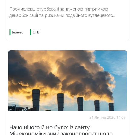
Промисловці стурбовані заниженою підтримкою
декарбонізації та ризиками подвійного вуглецевого
оподаткування
Бізнес
СТВ
31 Липня 2026 14:09
Наче нічого й не було: із сайту
Мінекономіки зник законопроєкт щодо