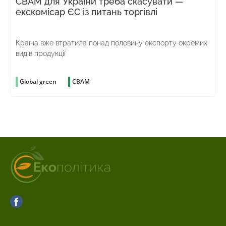
CBAM для України треба скасувати —
екскомісар ЄС із питань торгівлі
Країна вже втратила понад половину експорту окремих
видів продукції
Global green
CBAM