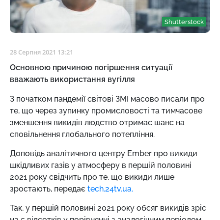
Shutterstock
28 Серпня 2021 13:21
Основною причиною погіршення ситуації
вважають використання вугілля
З початком пандемії світові ЗМІ масово писали про
те, що через зупинку промисловості та тимчасове
зменшення викидів людство отримає шанс на
сповільнення глобального потепління.
Доповідь аналітичного центру Ember про викиди
шкідливих газів у атмосферу в першій половині
2021 року свідчить про те, що викиди лише
зростають, передає
tech.24tv.ua.
Так, у першій половині 2021 року обсяг викидів зріс
на 5 відсотків у порівнянні з аналогічним періодом