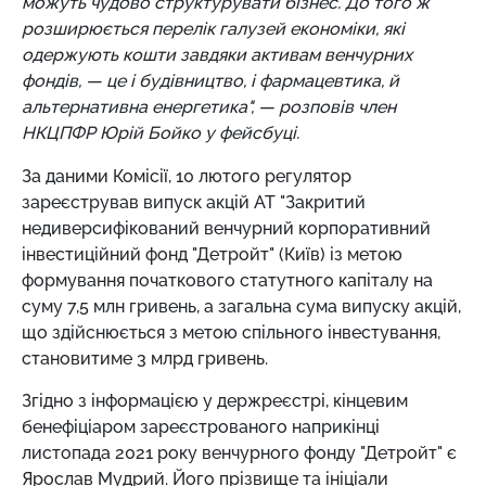
можуть чудово структурувати бізнес. До того ж
розширюється перелік галузей економіки, які
одержують кошти завдяки активам венчурних
фондів, — це і будівництво, і фармацевтика, й
альтернативна енергетика", — розповів член
НКЦПФР Юрій Бойко у фейсбуці.
За даними Комісії, 10 лютого регулятор
зареєстрував випуск акцій АТ "Закритий
недиверсифікований венчурний корпоративний
інвестиційний фонд "Детройт" (Київ) із ​​метою
формування початкового статутного капіталу на
суму 7,5 млн гривень, а загальна сума випуску акцій,
що здійснюється з метою спільного інвестування,
становитиме 3 млрд гривень.
Згідно з інформацією у держреєстрі, кінцевим
бенефіціаром зареєстрованого наприкінці
листопада 2021 року венчурного фонду "Детройт" є
Ярослав Мудрий. Його прізвище та ініціали