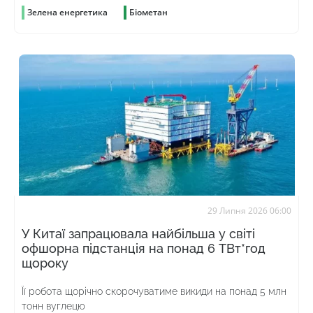
Зелена енергетика
Біометан
29 Липня 2026 06:00
У Китаї запрацювала найбільша у світі
офшорна підстанція на понад 6 ТВт*год
щороку
Її робота щорічно скорочуватиме викиди на понад 5 млн
тонн вуглецю