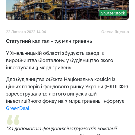
Shutterstock
22 Лютого 2022 14:04
Олена Яценьо
Статутний капітал – 7,5 млн гривень
У Хмельницькій області збудують завод із
виробництва біоеталону, у будівництво якого
інвестували 3 млрд гривень.
Для будівництва об'єкта Національна комісія із
цінних паперів і фондового ринку України (НКЦПФР)
зареєструвала 10 лютого випуск акцій
інвестиційного фонду на 3 млрд гривень, інформує
GreenDeal
.
"За допомогою фондових інструментів компанії