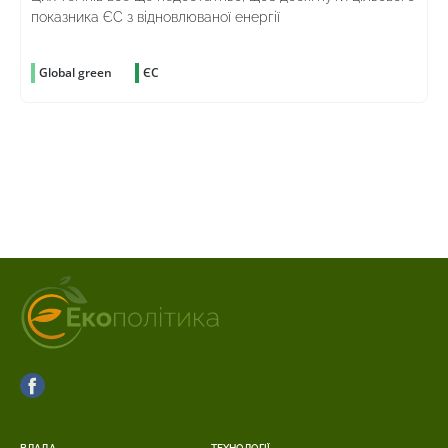
показника ЄС з відновлюваної енергії
Global green
ЄС