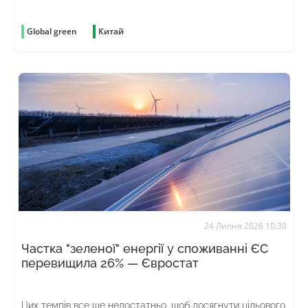
Global green
Китай
24 Липня 2026 10:30
Частка "зеленої" енергії у споживанні ЄС
перевищила 26% — Євростат
Цих темпів все ще недостатньо, щоб досягнути цільового