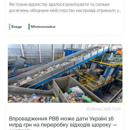
Які плани відомству вдалося реалізувати та скільки
досягнень об’єднане міністерство насправді отримало у
спадок від попереднього
Влада
Мінекономіки
29 Липня 2026 12:41
Впровадження РВВ може дати Україні 16
млрд грн на переробку відходів щороку —