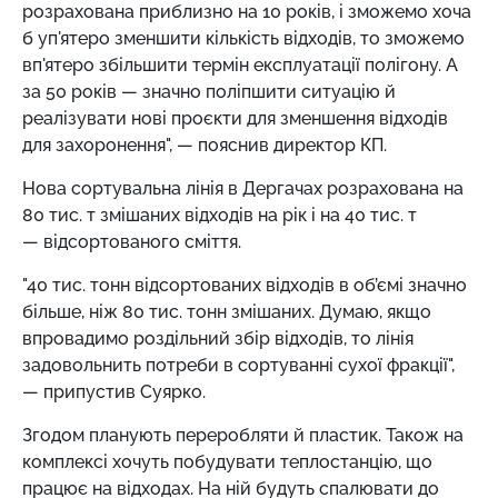
розрахована приблизно на 10 років, і зможемо хоча
б уп'ятеро зменшити кількість відходів, то зможемо
вп'ятеро збільшити термін експлуатації полігону. А
за 50 років — значно поліпшити ситуацію й
реалізувати нові проєкти для зменшення відходів
для захоронення", — пояснив директор КП.
Нова сортувальна лінія в Дергачах розрахована на
80 тис. т змішаних відходів на рік і на 40 тис. т
— відсортованого сміття.
"40 тис. тонн відсортованих відходів в об’ємі значно
більше, ніж 80 тис. тонн змішаних. Думаю, якщо
впровадимо роздільний збір відходів, то лінія
задовольнить потреби в сортуванні сухої фракції",
— припустив Суярко.
Згодом планують переробляти й пластик. Також на
комплексі хочуть побудувати теплостанцію, що
працює на відходах. На ній будуть спалювати до