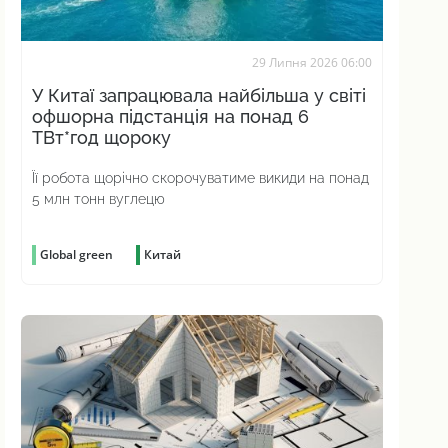
29 Липня 2026 06:00
У Китаї запрацювала найбільша у світі
офшорна підстанція на понад 6
ТВт*год щороку
Її робота щорічно скорочуватиме викиди на понад
5 млн тонн вуглецю
Global green
Китай