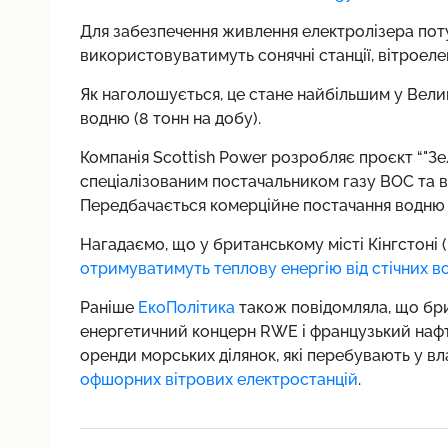
Для забезпечення живлення електролізера поту
використовуватимуть сонячні станції, вітроеле
Як наголошується, це стане найбільшим у Вели
водню (8 тонн на добу).
Компанія Scottish Power розробляє проєкт “"Зел
спеціалізованим постачальником газу BOC та в
Передбачається комерційне постачання водню 
Нагадаємо, що у британському місті Кінгстоні 
отримуватимуть теплову енергію від стічних в
Раніше
ЕкоПолітика
також повідомляла, що бри
енергетичний концерн RWE і французький нафто
оренди морських ділянок, які перебувають у вл
офшорних вітрових електростанцій
.