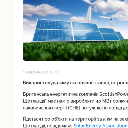
15 Квітня 2021 13:41
Використовуватимуть сонячні станції, вітрое
Британська енергетична компанія ScottishPowe
Шотландії" має намір виробляти 40 МВт сонячн
накопичення енергії (СНЕ) потужністю понад 50
Йдеться про об'єкти на території за 5 км на за
Шотландії, повідомляє
Solar Energy Association