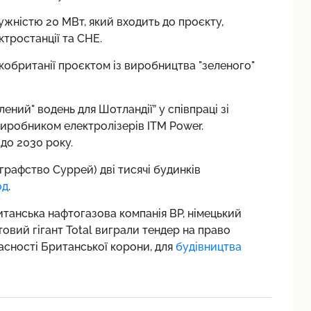
жністю 20 МВт, який входить до проєкту,
ктростанції та СНЕ.
кобританії проєктом із виробництва "зеленого"
ений" водень для Шотландії” у співпраці зі
иробником електролізерів ITM Power.
до 2030 року.
(графство Суррей) дві тисячі будинків
од
.
танська нафтогазова компанія BP, німецький
вий гігант Total виграли тендер на право
асності Британської корони, для
будівництва