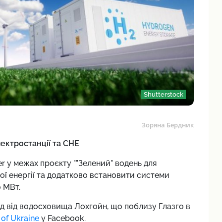
Shutterstock
Зоряна Бердник
лектростанції та СНЕ
r у межах проєкту ""Зелений" водень для
ої енергії та додатково встановити системи
 МВт.
хід від водосховища Лохгойн, що поблизу Глазго в
 of Ukraine
у Facebook.