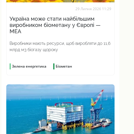
29 Липня 2026 11:29
Україна може стати найбільшим
виробником біометану у Європі —
МЕА
Виробники мають ресурси, щоб виробляти до 11,6
млрд м3 біогазу щороку
Зелена енергетика
Біометан