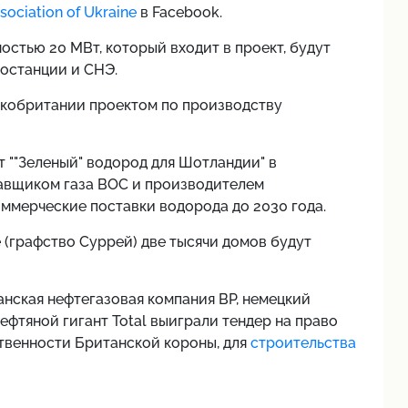
sociation of Ukraine
в Facebook.
стью 20 МВт, который входит в проект, будут
останции и СНЭ.
ликобритании проектом по производству
т ""Зеленый" водород для Шотландии" в
авщиком газа BOC и производителем
ммерческие поставки водорода до 2030 года.
 (графство Суррей) две тысячи домов будут
анская нефтегазовая компания BP, немецкий
фтяной гигант Total выиграли тендер на право
ственности Британской короны, для
строительства