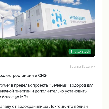
Shutterstock
Зоряна Бердник
роэлектростанции и СНЭ
ower в пределах проекта ""Зеленый" водород для
нечной энергии и дополнительно установить
 более 50 МВт.
 западу от водохранилища Лохгойн, что вблизи