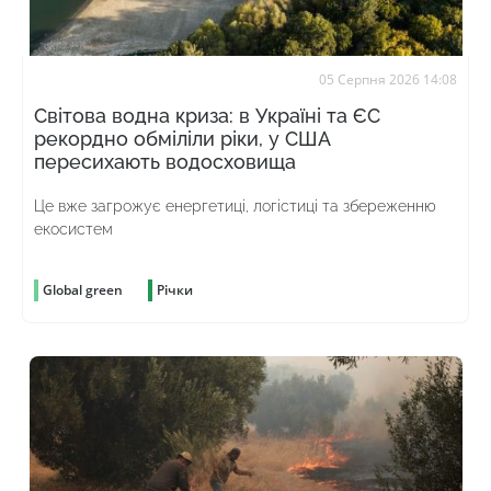
05 Серпня 2026 14:08
Світова водна криза: в Україні та ЄС
рекордно обміліли ріки, у США
пересихають водосховища
Це вже загрожує енергетиці, логістиці та збереженню
екосистем
Global green
Річки