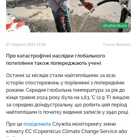
shutterstock
07 Червня 2024 13:08
Ганна Велика
Про катастрофічні наслідки глобального
потепління також попереджають учені
Останні 12 місяців стали найтеплішими за всю
історію спостережень у порівнянні з попередніми
роками. Середня глобальна температура за рік до
кінця травня 2024 року була на 1,63 °C (2,9 °F) вищою
за середню доіндустріальну, що робить цей період
найтеплішим із початку ведення записів у 1940 році.
Про це
повідомила
Служба моніторингу зміни
клімату ЄС (Copernicus Climate Change Service або