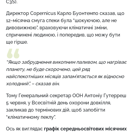
C3S).
Директор Copernicus Карло Буонтемпо сказав, що
12-місячна смуга спеки була “шокуючою, але не
дивовижною”, враховуючи кліматичні зміни,
спричинені людиною, і попередив, що можу бути
ще гірше.
“Якщо забруднення викопним паливом, що нагріває
планету, не буде скорочено, цей ряд
найспекотніших місяців запам’ятається як відносно
холодний”, – сказав він.
Тому Генеральний секретар ООН Антоніу Гутерреш
5 червня, у Всесвітній день охорони довкілля,
закликав до термінових дій, щоб запобігти
“кліматичному пеклу”.
Ось як виглядає
графік середньосвітових місячних