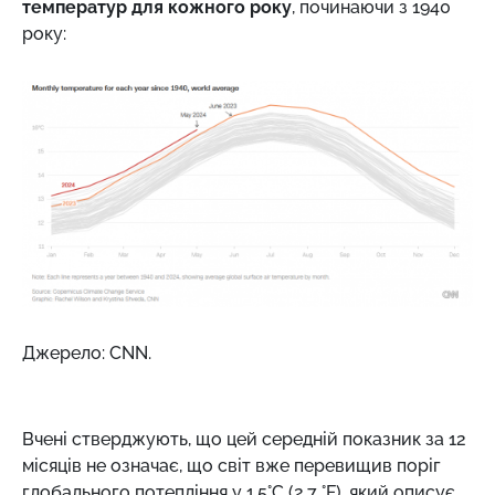
температур для кожного року
, починаючи з 1940
року:
Джерело: CNN.
Вчені стверджують, що цей середній показник за 12
місяців не означає, що світ вже перевищив поріг
глобального потепління у 1,5°C (2,7 °F), який описує