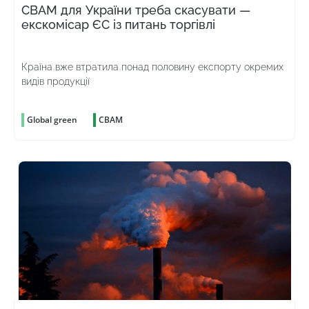
CBAM для України треба скасувати —
екскомісар ЄС із питань торгівлі
Країна вже втратила понад половину експорту окремих
видів продукції
Global green
CBAM