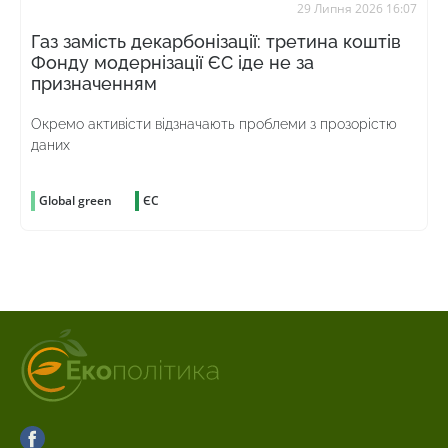
29 Липня 2026 16:07
Газ замість декарбонізації: третина коштів
Фонду модернізації ЄС іде не за
призначенням
Окремо активісти відзначають проблеми з прозорістю
даних
Global green
ЄС