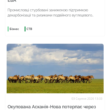
ЕВА
Промисловці стурбовані заниженою підтримкою
декарбонізації та ризиками подвійного вуглецевого
оподаткування
Бізнес
СТВ
03 Серпня 2026 13:33
Окупована Асканія-Нова потерпає через