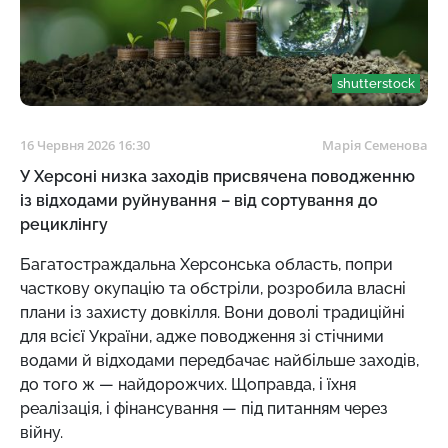
shutterstock
16 Червня 2026 16:30
Марія Семенова
У Херсоні низка заходів присвячена поводженню
із відходами руйнування – від сортування до
рециклінгу
Багатостраждальна Херсонська область, попри
часткову окупацію та обстріли, розробила власні
плани із захисту довкілля. Вони доволі традиційні
для всієї України, адже поводження зі стічними
водами й відходами передбачає найбільше заходів,
до того ж — найдорожчих. Щоправда, і їхня
реалізація, і фінансування — під питанням через
війну.