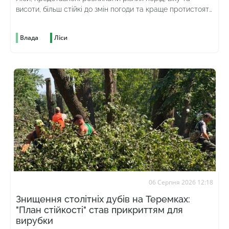
висоти, більш стійкі до змін погоди та краще протистоять
шкідникам
Влада
Ліси
06 Серпня 2026 12:18
Знищення столітніх дубів на Теремках:
"План стійкості" став прикриттям для
вирубки