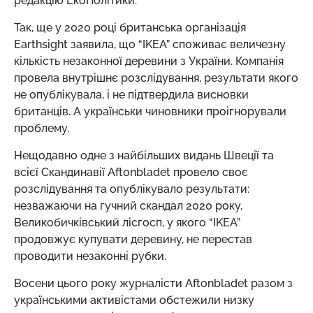
редакцію ЕкоПолітики.
Так, ще у 2020 році британська організація
Earthsight заявила, що “IKEA” споживає величезну
кількість незаконної деревини з України. Компанія
провела внутрішнє розслідування, результати якого
не опублікувала, і не підтвердила висновки
британців. А українськи чиновники проігнорували
проблему.
Нещодавно одне з найбільших видань Швеції та
всієї Скандинавії Aftonbladet провело своє
розслідування та опублікувало результати:
незважаючи на гучний скандал 2020 року,
Великобичківський лісгосп, у якого “IKEA”
продовжує купувати деревину, не перестав
проводити незаконні рубки.
Восени цього року журналісти Aftonbladet разом з
українськими активістами обстежили низку