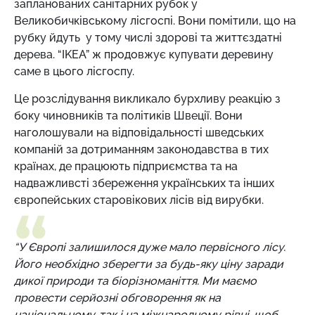
запланованих санітарних рубок у
Великобичківському лісгоспі. Вони помітили, що на
рубку йдуть у тому числі здорові та життєздатні
дерева. “IKEA” ж продовжує купувати деревину
саме в цього лісгоспу.
Це розслідування викликало бурхливу реакцію з
боку чиновників та політиків Швеції. Вони
наголошували на відповідальності шведських
компаній за дотриманням законодавства в тих
країнах, де працюють підприємства та на
надважливсті збереження українських та інших
європейських старовікових лісів від вирубки.
“У Європі залишилося дуже мало первісного лісу.
Його необхідно зберегти за будь-яку ціну заради
дикої природи та біорізноманіття. Ми маємо
провести серйозні обговорення як на
національному, так і на міжнародному рівні, щоб