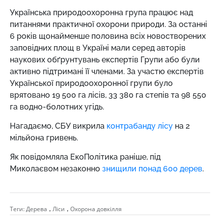
Українська природоохоронна група працює над
питаннями практичної охорони природи. За останні
6 років щонайменше половина всіх новостворених
заповідних площ в Україні мали серед авторів
наукових обґрунтувань експертів Групи або були
активно підтримані її членами. За участю експертів
Української природоохоронної групи було
врятовано 19 500 га лісів, 33 380 га степів та 98 550
га водно-болотних угідь.
Нагадаємо,
СБУ викрила
контрабанду лісу
на 2
мільйона гривень.
Як повідомляла ЕкоПолітика раніше, під
Миколаєвом незаконно
знищили понад 600 дерев
.
,
,
Теги:
Дерева
Ліси
Охорона довкілля