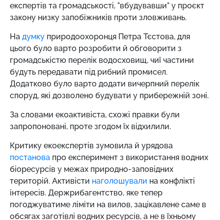
експертів та громадськості, "вбудувавши" у проєкт
закону низку запобіжників проти зловживань.
На
думку
природоохоронця Петра Тєстова, для
цього було варто розробити й обговорити з
громадськістю перелік водосховищ, чиї частини
будуть передавати під рибний промисел.
Додатково було варто додати вичерпний перелік
споруд, які дозволено будувати у прибережній зоні.
За словами екоактивіста, схожі правки були
запропоновані, проте згодом їх відхилили.
Критику екоекспертів зумовила й урядова
постанова
про експеримент з використання водних
біоресурсів у межах природно-заповідних
територій. Активісти
наголошували
на конфлікті
інтересів. Держрибагентство, яке тепер
погоджуватиме ліміти на вилов, зацікавлене саме в
обсягах заготівлі водних ресурсів, а не в їхньому