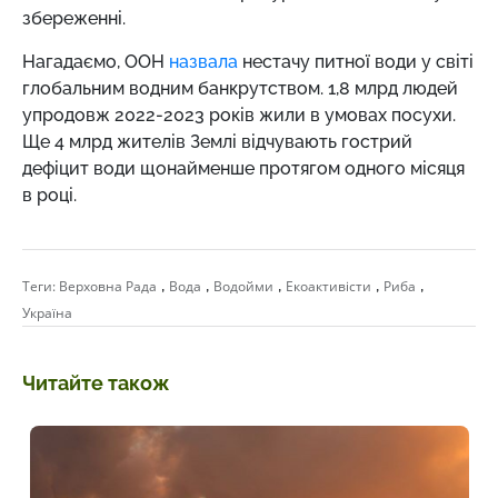
збереженні.
Нагадаємо, ООН
назвала
нестачу питної води у світі
глобальним водним банкрутством. 1,8 млрд людей
упродовж 2022-2023 років жили в умовах посухи.
Ще 4 млрд жителів Землі відчувають гострий
дефіцит води щонайменше протягом одного місяця
в році.
,
,
,
,
,
Теги:
Верховна Рада
Вода
Водойми
Екоактивісти
Риба
Україна
Читайте також