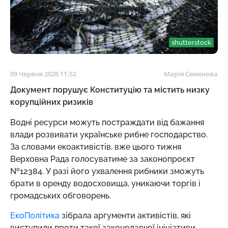
shutterstock
09 Червня 2026 11:52
Марія Семенова
Документ порушує Конституцію та містить низку
корупційних ризиків
Водні ресурси можуть постраждати від бажання
влади розвивати українське рибне господарство.
За словами екоактивістів, вже цього тижня
Верховна Рада голосуватиме за законопроєкт
№12384. У разі його ухвалення рибники зможуть
брати в оренду водосховища, уникаючи торгів і
громадських обговорень.
ЕкоПолітика
зібрала аргументи активістів, які
виступили проти такої законодавчої ініціативи.