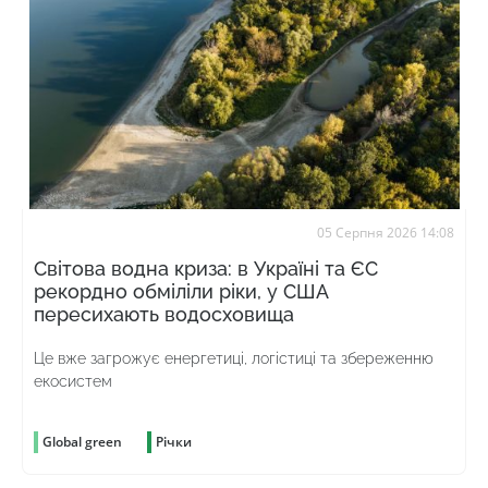
05 Серпня 2026 14:08
Світова водна криза: в Україні та ЄС
рекордно обміліли ріки, у США
пересихають водосховища
Це вже загрожує енергетиці, логістиці та збереженню
екосистем
Global green
Річки