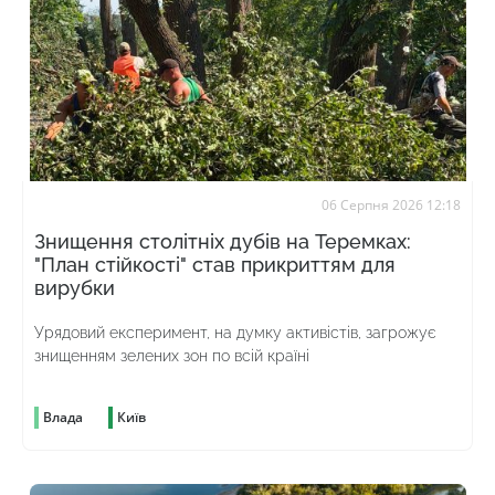
06 Серпня 2026 12:18
Знищення столітніх дубів на Теремках:
"План стійкості" став прикриттям для
вирубки
Урядовий експеримент, на думку активістів, загрожує
знищенням зелених зон по всій країні
Влада
Київ