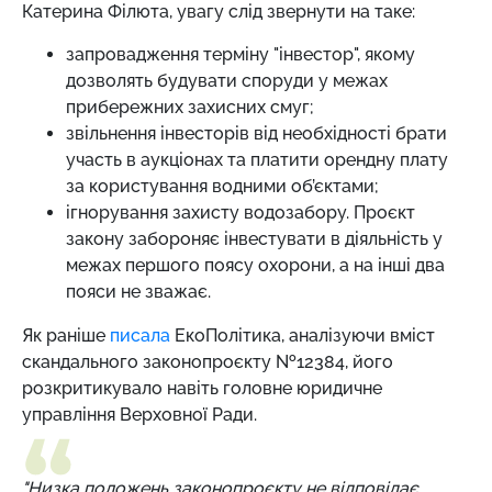
Катерина Філюта, увагу слід звернути на таке:
запровадження терміну "інвестор", якому
дозволять будувати споруди у межах
прибережних захисних смуг;
звільнення інвесторів від необхідності брати
участь в аукціонах та платити орендну плату
за користування водними об’єктами;
ігнорування захисту водозабору. Проєкт
закону забороняє інвестувати в діяльність у
межах першого поясу охорони, а на інші два
пояси не зважає.
Як раніше
писала
ЕкоПолітика, аналізуючи вміст
скандального законопроєкту №12384, його
розкритикувало навіть головне юридичне
управління Верховної Ради.
"Низка положень законопроєкту не відповідає