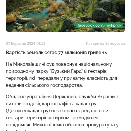
facebook.com/mykprok
07 Березня 2024 14:58
Катерина Бєлоусова
Вартість земель сягає 77 мільйонів гривень
На Миколаївщині суд повернув національному
природному парку "Бузький Гард" 8 гектарів
території, які передали у приватну власність для
ведення сільського господарства.
Обласне управління Державної служби України з
питань геодезії, картографії та кадастру
(Держгеокадастру) незаконно передало по 2
гектари території чотирьом громадянам,
повідомляє Миколаївська обласна прокуратура у