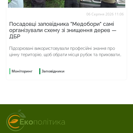
06 Серпня 2026 11:06
Посадовці заповідника "Медобори" самі
організували схему зі знищення дерев —
ДБР
Підозрювані використовували професійні знання про
цінну територію, щоб обрати місця рубок та приховати
злочин
Моніторинг
Заповідники