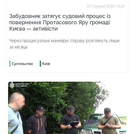
07 Серпня 2026 13:25
Забудовник затягує судовий процес із
повернення Протасового Яру громаді
Києва — активісти
Через процесуальні маневри, справу розглянуть лише
за місяць
Суспільство
Київ