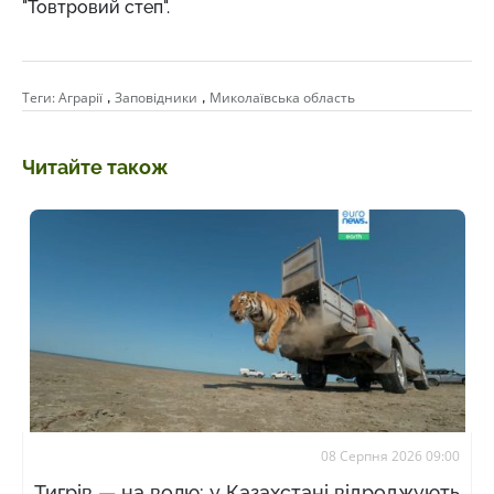
"Товтровий степ".
,
,
Теги:
Аграрії
Заповідники
Миколаївська область
Читайте також
08 Серпня 2026 09:00
Тигрів — на волю: у Казахстані відроджують