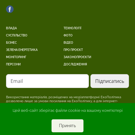
ВЛАДА
ТЕХНОЛОГІЇ
СУСПІЛЬСТВО
ФОТО
БІЗНЕС
ВІДЕО
ЗЕЛЕНА ЕНЕРГЕТИКА
ПРО ПРОЄКТ
МОНІТОРИНГ
ЗАКОНОПРОЄКТИ
ПЕРСОНИ
ДОСЛІДЖЕННЯ
Email
Використання матеріалів, розміщених на медіаплатформі ЕкоПолітика
дозволено лише за умови посилання на ЕкоПолітику, а для інтернет-
видань – розміщення прямого, відкритого для пошукових систем,
гіперпосилання на сторінку, де розміщено оригінальний матеріал.
Цей веб-сайт зберігає файли cookie на вашому комп'ютері
Редакція може не поділяти точки зору, викладену в авторському
матеріалі. Відповідальність за достовірність інформації, опублікованої в
рекламних матеріалах, несе рекламодавець.
Принять