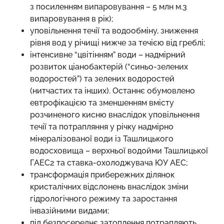
з посиленням випаровування – 5 млн м.3
випаровування в рік);
уповільнення течії та водообміну, зниження
рівня вод у річищі нижче за течією від греблі;
інтенсивне “цвітінням” води – надмірний
розвиток ціанобактерій (“синьо-зелених
водоростей”) та зелених водоростей
(нитчастих та інших). Останнє обумовлено
евтрофікацією та зменшенням вмісту
розчиненого кисню внаслідок уповільнення
течії та потрапляння у річку надмірно
мінералізованої води із Ташлицького
водосховища – верхньої водойми Ташлицької
ГАЕС2 та ставка-охолоджувача ЮУ АЕС;
трансформація прибережних ділянок
кристалічних відслонень внаслідок зміни
гідрологічного режиму та заростання
інвазійними видами;
під безпосереднє затоплення потрапляють