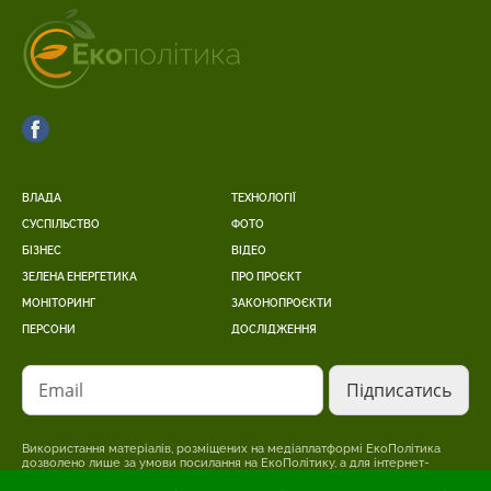
ВЛАДА
ТЕХНОЛОГІЇ
СУСПІЛЬСТВО
ФОТО
БІЗНЕС
ВІДЕО
ЗЕЛЕНА ЕНЕРГЕТИКА
ПРО ПРОЄКТ
МОНІТОРИНГ
ЗАКОНОПРОЄКТИ
ПЕРСОНИ
ДОСЛІДЖЕННЯ
Email
Використання матеріалів, розміщених на медіаплатформі ЕкоПолітика
дозволено лише за умови посилання на ЕкоПолітику, а для інтернет-
видань – розміщення прямого, відкритого для пошукових систем,