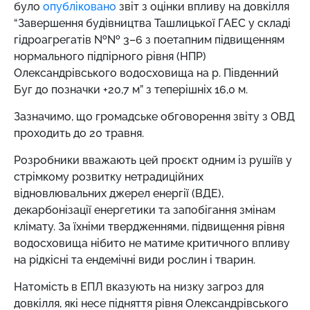
було
опубліковано
звіт з оцінки впливу на довкілля
“Завершення будівництва Ташлицької ГАЕС у складі
гідроагрегатів №№ 3–6 з поетапним підвищенням
нормального підпірного рівня (НПР)
Олександрівського водосховища на р. Південний
Буг до позначки +20,7 м” з теперішніх 16,0 м.
Зазначимо, що громадське обговорення звіту з ОВД
проходить до 20 травня.
Розробники вважають цей проєкт одним із рушіїв у
стрімкому розвитку нетрадиційних
відновлювальних джерел енергії (ВДЕ),
декарбонізації енергетики та запобігання змінам
клімату. За їхніми твердженнями, підвищення рівня
водосховища нібито не матиме критичного впливу
на рідкісні та ендемічні види рослин і тварин.
Натомість в ЕПЛ вказують на низку загроз для
довкілля, які несе підняття рівня Олександрівського