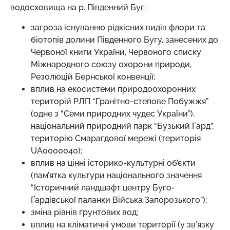
водосховища на р. Південний Буг:
загроза існуванню рідкісних видів флори та
біотопів долини Південного Бугу, занесених до
Червоної книги України, Червоного списку
Міжнародного союзу охорони природи,
Резолюцій Бернської конвенції;
вплив на екосистеми природоохоронних
територій РЛП “Гранітно-степове Побужжя”
(одне з “Семи природних чудес України”),
національний природний парк “Бузький Гард”,
територію Смарагдової мережі (територія
UA0000040);
вплив на цінні історико-культурні об’єкти
(пам’ятка культури національного значення
“Історичний ландшафт центру Буго-
Ґардівської паланки Війська Запорозького”);
зміна рівнів ґрунтових вод;
вплив на кліматичні умови території (у зв’язку