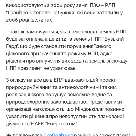
використовують з 2006 року землі ПЗФ – РЛП
“Гранітно-Степове Побужжя”, які вони затопили у
2006 році (27,72 га);
– також замовчується, яка саме площа земель НПП
буде затоплена, а це 21,12 га земель НПП “Бузький
Гард”, що буде становити порушення їхнього
цільового призначення та режиму НПП, адже
рішення про вилучення цих 21,12 га земель зі складу
НПП президент не ухвалював.
З огляду на все це в ЕПЛ вважають цей проєкт
природоруйнівним та антиекологічним і таким,
реалізація якого порушує земельне, водне та
природоохоронне законодавство. Представники
організації наголошують, що Міндовкілля повинно
ухвалити рішення про недопустимість планованої
діяльності НАЕК “Енергоатом”.
Як повідомляла
ЕкоПолітика
раніше, на захист парку