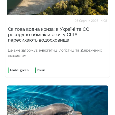
05 Серпня 2026 14:08
Світова водна криза: в Україні та ЄС
рекордно обміліли ріки, у США
пересихають водосховища
Це вже загрожує енергетиці, логістиці та збереженню
екосистем
Global green
Річки