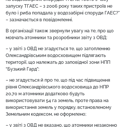
запуску ТГАЕС – з 2006 року таких пристроїв не
було і риба попадала у водозабірні споруди ГАЕС?"
– зазначається в повідомленні.
В організації також звернули увагу на те, про що
мовчать атомники та розробники звіту з ОВД:
– у звіті з ОВД не згадується те, що затопленню
Олександрівським водосховищем підлягають
території, що належать до заповідної зони НПП
“Бузький Гард”;
– не згадується й про те, що під час підвищення
рівня Олександрівського водосховища до НПР
20,70 м атомники додатково будуть
використовувати 54 га земель, проте права на
використання земель у порядку, встановленому
Земельним кодексом, не оформлено;
– у звіті з ОВД не вказано, що атомники незаконно