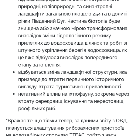
природні, напівприродні та синантропні
ландшафти загальною площею 254 га в долині
річки Південний Буг. Частина біотопів буде
знищена або значною мірою трансформована
внаслідок зміни гідрологічного режиму
прилеглих до водосховища ділянок та робіт зі
штучного укріплення берегів водосховища, як
це вже відбулося внаслідок попереднього
етапу затоплення;
відбудеться зміна ландшафтної структури, яка
призведе до втрати первинного історичного
вигляду, втрата туристичної привабливості.
негативний вплив на іхтіофауну, зокрема через
втрату середовищ існування та нерестовищ
реофільних риб.
"Вражає те, що тільки тепер, за даними звіту з ОВД,
планується влаштування рибозахисних пристроїв
на водозабірних спорудах ТГЕАС, тобто з часу