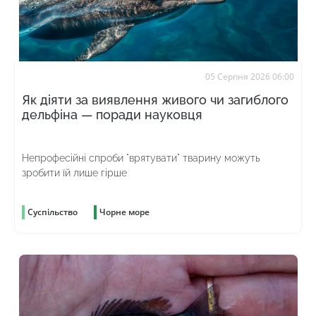
05 Серпня 2026 06:00
Як діяти за виявлення живого чи загиблого
дельфіна — поради науковця
Непрофесійні спроби "врятувати" тварину можуть
зробити їй лише гірше
Суспільство
Чорне море