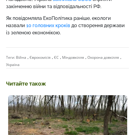
закінченню війни та відповідальності РФ.
Як повідомляла ЕкоПолітика раніше, екологи
назвали
10 головних кроків
до створення держави
із зеленою економікою.
,
,
,
,
,
Теги:
Війна
Єврокомісія
ЄС
Міндовкілля
Охорона довкілля
Україна
Читайте також