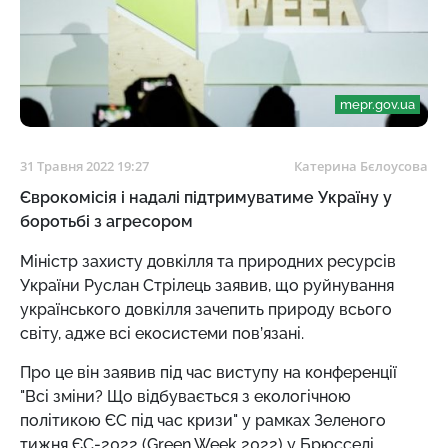
mepr.gov.ua
31 Травня 2022 19:27
Катерина Бєлоусова
Єврокомісія і надалі підтримуватиме Україну у
боротьбі з агресором
Міністр захисту довкілля та природних ресурсів
України Руслан Стрілець заявив, що руйнування
українського довкілля зачепить природу всього
світу, адже всі екосистеми пов’язані.
Про це він заявив під час виступу на конференції
"Всі зміни? Що відбувається з екологічною
політикою ЄС під час кризи" у рамках Зеленого
тижня ЄС-2022 (Green Week 2022) у Брюсселі,