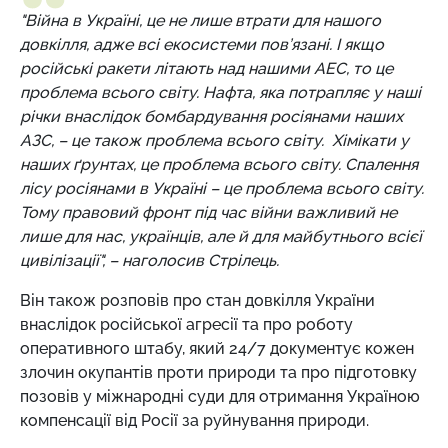
"Війна в Україні, це не лише втрати для нашого
довкілля, адже всі екосистеми пов’язані. І якщо
російські ракети літають над нашими АЕС, то це
проблема всього світу. Нафта, яка потрапляє у наші
річки внаслідок бомбардування росіянами наших
АЗС, – це також проблема всього світу. Хімікати у
наших ґрунтах, це проблема всього світу. Спалення
лісу росіянами в Україні – це проблема всього світу.
Тому правовий фронт під час війни важливий не
лише для нас, українців, але й для майбутнього всієї
цивілізації", – наголосив Стрілець.
Він також розповів про стан довкілля України
внаслідок російської агресії та про роботу
оперативного штабу, який 24/7 документує кожен
злочин окупантів проти природи та про підготовку
позовів у міжнародні суди для отримання Україною
компенсації від Росії за руйнування природи.