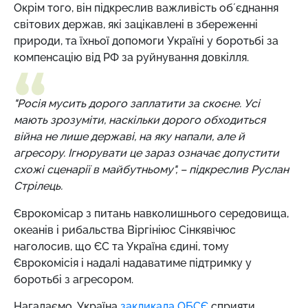
Окрім того, він підкреслив важливість обʼєднання
світових держав, які зацікавлені в збереженні
природи, та їхньої допомоги Україні у боротьбі за
компенсацію від РФ за руйнування довкілля.
"Росія мусить дорого заплатити за скоєне. Усі
мають зрозуміти, наскільки дорого обходиться
війна не лише державі, на яку напали, але й
агресору. Ігнорувати це зараз означає допустити
схожі сценарії в майбутньому", – підкреслив Руслан
Стрілець.
Єврокомісар з питань навколишнього середовища,
океанів і рибальства Віргініюс Сінкявічюс
наголосив, що ЄС та Україна єдині, тому
Єврокомісія і надалі надаватиме підтримку у
боротьбі з агресором.
Нагадаємо,
Україна
закликала ОБСЄ
сприяти