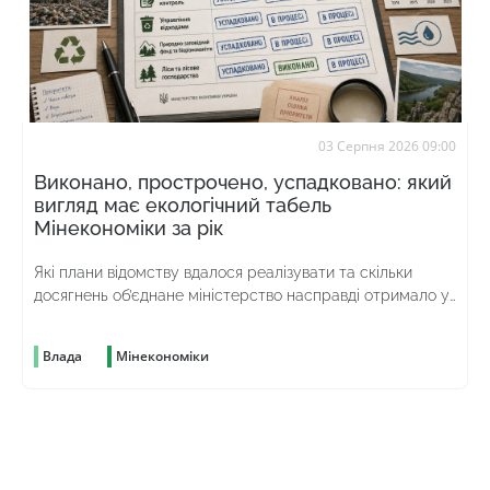
03 Серпня 2026 09:00
Виконано, прострочено, успадковано: який
вигляд має екологічний табель
Мінекономіки за рік
Які плани відомству вдалося реалізувати та скільки
досягнень об’єднане міністерство насправді отримало у
спадок від попереднього
Влада
Мінекономіки