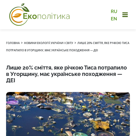
RU
EN
›
›
ГОЛОВНА
НОВИНИ ЕКОЛОГІЇ УКРАЇНИ І СВІТУ
ЛИШЕ 20% СМІТТЯ, ЯКЕ РІЧКОЮ ТИСА
ПОТРАПИЛО В УГОРЩИНУ, МАЄ УКРАЇНСЬКЕ ПОХОДЖЕННЯ — ДЕІ
Лише 20% сміття, яке річкою Тиса потрапило
в Угорщину, має українське походження —
ДЕІ