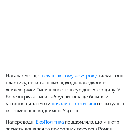
Нагадаємо, що
в січні-лютому 2021 року
тисячі тонн
пластику, скла та інших відходів паводковою
хвилею річки Тиси віднесло в сусідню Угорщину. У
березні річка Тиса забруднилася ще більше й
угорські дипломати
почали скаржитися
на ситуацію
із засміченою водоймою Україні.
Напередодні
ЕкоПолітика
повідомляла, що міністр
захисту довкілля та природних ресурсів Роман