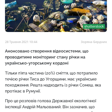
shutterstock
28 Травня 2021 10:44
Зоряна Бердник
Анонсовано створення відеосистеми, що
проводитиме моніторинг стану річки на
українсько-угорському кордоні
Тільки п'ята частина (20%) сміття, що потрапило
течією річки Тиса до Угорщини, має українське
походження. Решта надходить із річки Сомеш, яка
протікає в Румунії.
Про це розповів голова Державної екологічної
інспекції Андрій Мальований. Він зазначив, що