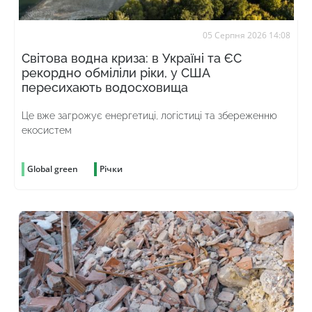
05 Серпня 2026 14:08
Світова водна криза: в Україні та ЄС
рекордно обміліли ріки, у США
пересихають водосховища
Це вже загрожує енергетиці, логістиці та збереженню
екосистем
Global green
Річки