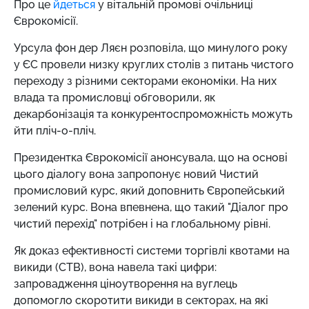
Про це
йдеться
у вітальній промові очільниці
Єврокомісії.
Урсула фон дер Ляєн розповіла, що минулого року
у ЄС провели низку круглих столів з питань чистого
переходу з різними секторами економіки. На них
влада та промисловці обговорили, як
декарбонізація та конкурентоспроможність можуть
йти пліч-о-пліч.
Президентка Єврокомісії анонсувала, що на основі
цього діалогу вона запропонує новий Чистий
промисловий курс, який доповнить Європейський
зелений курс. Вона впевнена, що такий "Діалог про
чистий перехід" потрібен і на глобальному рівні.
Як доказ ефективності системи торгівлі квотами на
викиди (СТВ), вона навела такі цифри:
запровадження ціноутворення на вуглець
допомогло скоротити викиди в секторах, на які