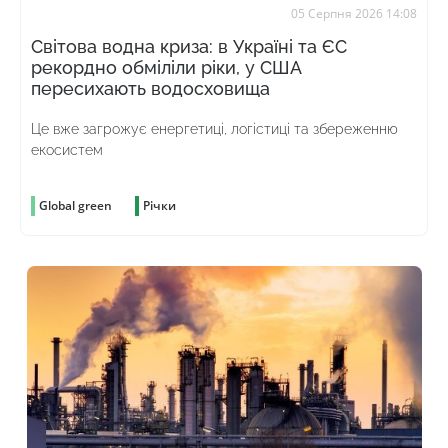
05 Серпня 2026 14:08
Світова водна криза: в Україні та ЄС
рекордно обміліли ріки, у США
пересихають водосховища
Це вже загрожує енергетиці, логістиці та збереженню
екосистем
Global green
Річки