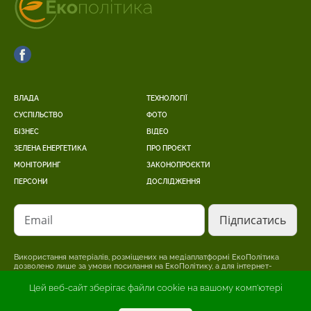
ВЛАДА
ТЕХНОЛОГІЇ
СУСПІЛЬСТВО
ФОТО
БІЗНЕС
ВІДЕО
ЗЕЛЕНА ЕНЕРГЕТИКА
ПРО ПРОЄКТ
МОНІТОРИНГ
ЗАКОНОПРОЄКТИ
ПЕРСОНИ
ДОСЛІДЖЕННЯ
Email
Використання матеріалів, розміщених на медіаплатформі ЕкоПолітика
дозволено лише за умови посилання на ЕкоПолітику, а для інтернет-
видань – розміщення прямого, відкритого для пошукових систем,
гіперпосилання на сторінку, де розміщено оригінальний матеріал.
Цей веб-сайт зберігає файли cookie на вашому комп'ютері
Редакція може не поділяти точки зору, викладену в авторському
матеріалі. Відповідальність за достовірність інформації, опублікованої в