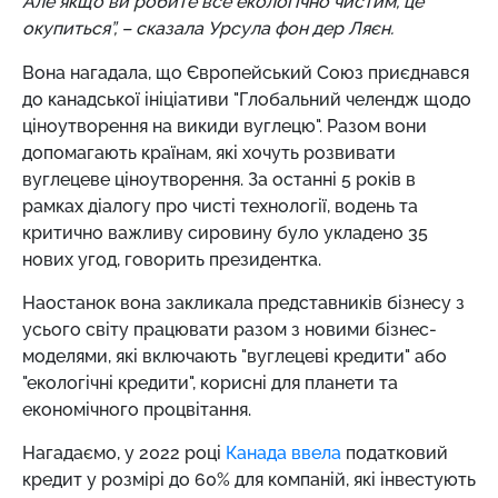
Але якщо ви робите все екологічно чистим, це
окупиться”, – сказала Урсула фон дер Ляєн.
Вона нагадала, що Європейський Союз приєднався
до канадської ініціативи "Глобальний челендж щодо
ціноутворення на викиди вуглецю". Разом вони
допомагають країнам, які хочуть розвивати
вуглецеве ціноутворення. За останні 5 років в
рамках діалогу про чисті технології, водень та
критично важливу сировину було укладено 35
нових угод, говорить президентка.
Наостанок вона закликала представників бізнесу з
усього світу працювати разом з новими бізнес-
моделями, які включають "вуглецеві кредити" або
"екологічні кредити", корисні для планети та
економічного процвітання.
Нагадаємо, у 2022 році
Канада ввела
податковий
кредит у розмірі до 60% для компаній, які інвестують