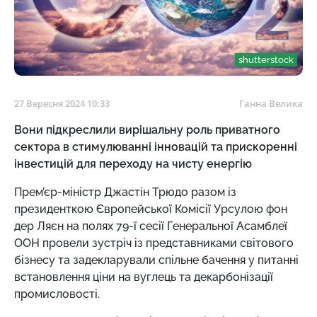
shutterstock
27 Вересня 2024 10:33
Ганна Велика
Вони підкреслили вирішальну роль приватного
сектора в стимулюванні інновацій та прискоренні
інвестицій для переходу на чисту енергію
Прем’єр-міністр Джастін Трюдо разом із
президенткою Європейської Комісії Урсулою фон
дер Ляєн на полях 79-ї сесії Генеральної Асамблеї
ООН провели зустріч із представниками світового
бізнесу та задекларували спільне бачення у питанні
встановлення ціни на вуглець та декарбонізації
промисловості.