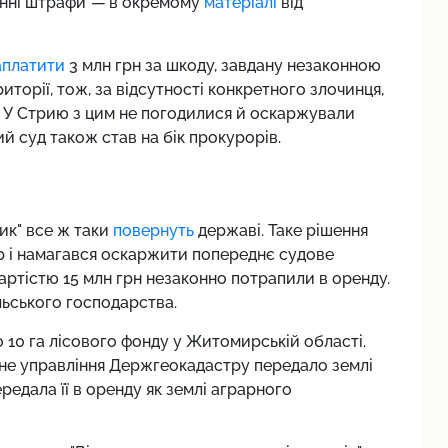
онні штрафи
—
в окремому
матеріалі
від
аплатити
3 млн грн за шкоду, завдану незаконною
орії, тож, за відсутності конкретного злочинця,
. У Стрию з цим не погодилися й оскаржували
ий суд також став на бік прокурорів.
ик" все ж таки
повернуть
державі. Таке рішення
р і намагався оскаржити попереднє судове
вартістю 15 млн грн незаконно потрапили в оренду.
льського господарства.
 10 га лісового фонду у Житомирській області.
не управління Держгеокадастру передало землі
ередала її в оренду як землі аграрного