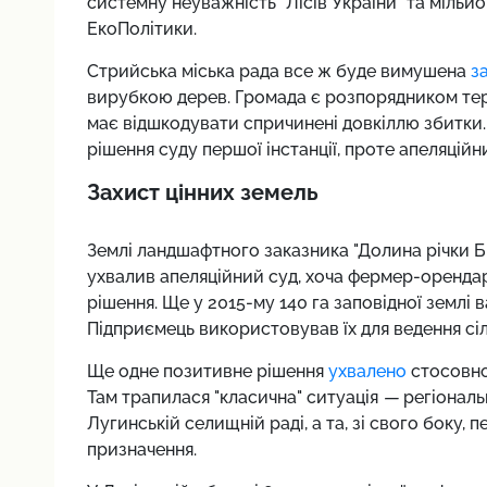
системну неуважність "Лісів України" та мільй
ЕкоПолітики.
Стрийська міська рада все ж буде вимушена
з
вирубкою дерев. Громада є розпорядником терит
має відшкодувати спричинені довкіллю збитки
рішення суду першої інстанції, проте апеляційн
Захист цінних земель
Землі ландшафтного заказника "Долина річки Б
ухвалив апеляційний суд, хоча фермер-оренда
рішення. Ще у 2015-му 140 га заповідної землі 
Підприємець використовував їх для ведення сі
Ще одне позитивне рішення
ухвалено
стосовно
Там трапилася "класична" ситуація
—
регіональ
Лугинській селищній раді, а та, зі свого боку, п
призначення.