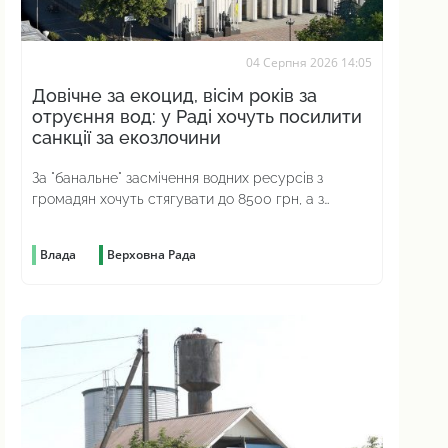
04 Серпня 2026 14:05
Довічне за екоцид, вісім років за
отруєння вод: у Раді хочуть посилити
санкції за екозлочини
За "банальне" засмічення водних ресурсів з
громадян хочуть стягувати до 8500 грн, а з
юросіб – до 51 000 грн
Влада
Верховна Рада