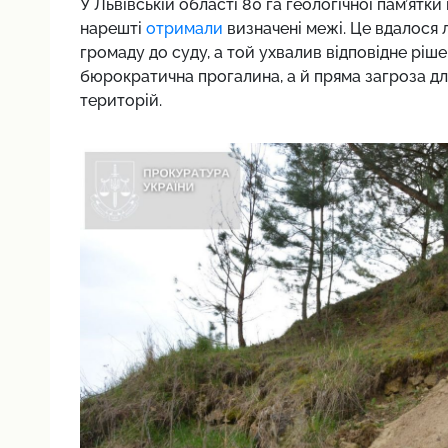
У Львівській області 80 га геологічної пам’ятк
нарешті
отримали
визначені межі. Це вдалося 
громаду до суду, а той ухвалив відповідне ріше
бюрократична прогалина, а й пряма загроза дл
територій.