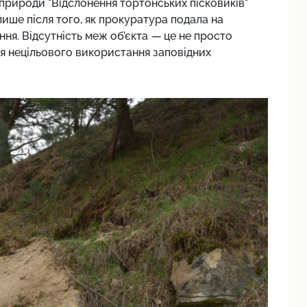
и природи "Відслонення тортонських пісковиків"
лише після того, як прокуратура подала на
ння. Відсутність меж об’єкта
—
це не просто
я нецільового використання заповідних