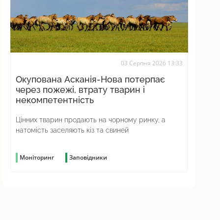
03 Серпня 2026 13:33
Окупована Асканія-Нова потерпає
через пожежі, втрату тварин і
некомпетентність
Цінних тварин продають на чорному ринку, а
натомість заселяють кіз та свиней
Моніторинг
Заповідники