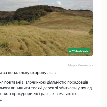
lviv.gp.gov.ua
Марія Семенова
м за неналежну охорону лісів
 пов’язані зі злочинною діяльністю посадовців
м змогу винищити тисячі дерев зі збитками у понад
єри, а прокурори, як і раніше, намагаються
.