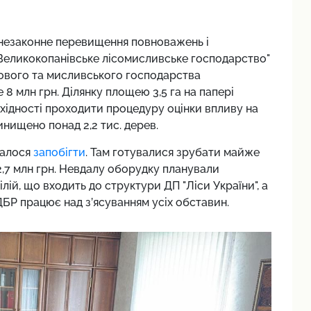
незаконне перевищення повноважень і
Великокопанівське лісомисливське господарство"
сового та мисливського господарства
8 млн грн. Ділянку площею 3,5 га на папері
хідності проходити процедуру оцінки впливу на
винищено понад 2,2 тис. дерев.
далося
запобігти
. Там готувалися зрубати майже
2,7 млн грн. Невдалу оборудку планували
лій, що входить до структури ДП "Ліси України", а
ДБР працює над з’ясуванням усіх обставин.