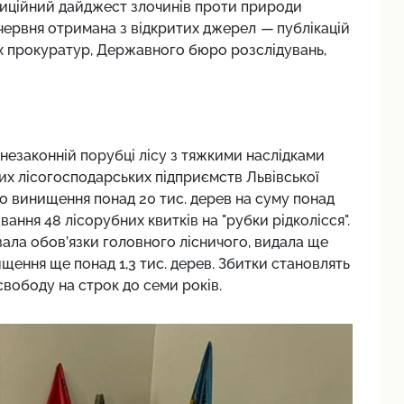
адиційний дайджест злочинів проти природи
5 червня отримана з відкритих джерел
—
публікацій
х прокуратур, Державного бюро розслідувань,
 незаконній порубці лісу з тяжкими наслідками
их лісогосподарських підприємств Львівської
о винищення понад 20 тис. дерев на суму понад
вання 48 лісорубних квитків на "рубки рідколісся".
вала обов’язки головного лісничого, видала ще
щення ще понад 1,3 тис. дерев. Збитки становлять
свободу на строк до семи років.