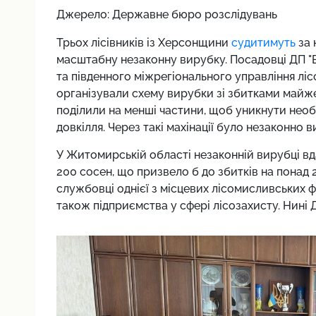
Джерело: Державне бюро розслідувань
Трьох лісівників із Херсонщини
судитимуть
за 
масштабну незаконну вирубку. Посадовці ДП "
та південного міжрегіонального управління лі
організували схему вирубки зі збитками майже 
поділили на менші частини, щоб уникнути необ
довкілля. Через такі махінації було незаконно 
У Житомирській області незаконній вирубці в
200 сосен, що призвело б до збитків на понад 
службовці однієї з місцевих лісомисливських фі
також підприємства у сфері лісозахисту. Нині 