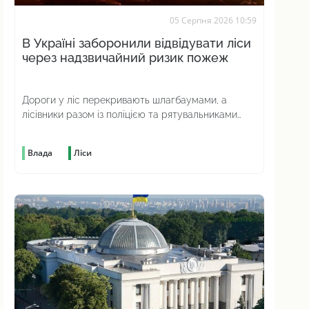
05 Серпня 2026 10:59
В Україні заборонили відвідувати ліси
через надзвичайний ризик пожеж
Дороги у ліс перекривають шлагбаумами, а
лісівники разом із поліцією та рятувальниками
посилено патрулюють територію
Влада
Ліси