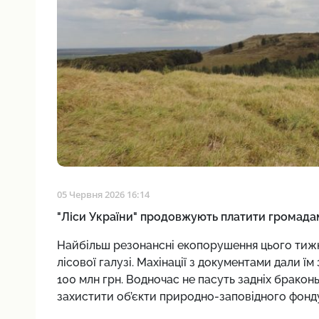
05 Червня 2026 16:14
"Ліси України" продовжують платити громада
Найбільш резонансні екопорушення цього тижня
лісової галузі. Махінації з документами дали ї
100 млн грн. Водночас не пасуть задніх браконь
захистити об’єкти природно-заповідного фонду