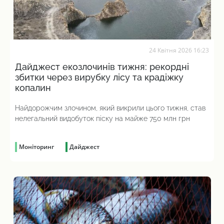
24 Квітня 2026 16:23
Дайджест екозлочинів тижня: рекордні
збитки через вирубку лісу та крадіжку
копалин
Найдорожчим злочином, який викрили цього тижня, став
нелегальний видобуток піску на майже 750 млн грн
Моніторинг
Дайджест