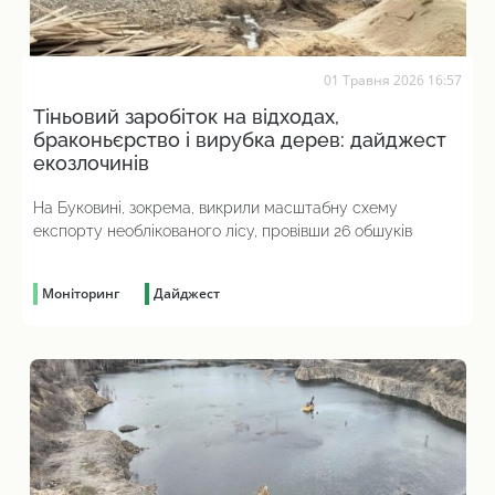
01 Травня 2026 16:57
Тіньовий заробіток на відходах,
браконьєрство і вирубка дерев: дайджест
екозлочинів
На Буковині, зокрема, викрили масштабну схему
експорту необлікованого лісу, провівши 26 обшуків
Моніторинг
Дайджест