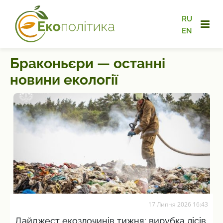
RU
EN
Браконьєри — останні
новини екології
17 Липня 2026 16:43
Дайджест екозлочинів тижня: вирубка лісів,