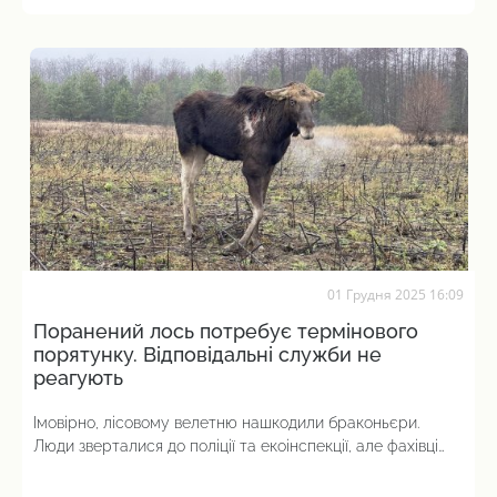
01 Грудня 2025 16:09
Поранений лось потребує термінового
порятунку. Відповідальні служби не
реагують
Імовірно, лісовому велетню нашкодили браконьєри.
Люди зверталися до поліції та екоінспекції, але фахівці
досі не оглянули тварину