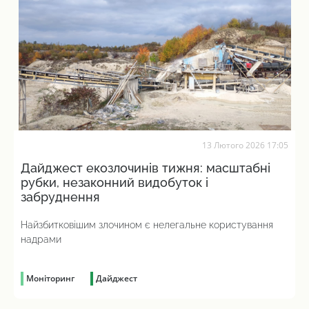
13 Лютого 2026 17:05
Дайджест екозлочинів тижня: масштабні
рубки, незаконний видобуток і
забруднення
Найзбитковішим злочином є нелегальне користування
надрами
Моніторинг
Дайджест