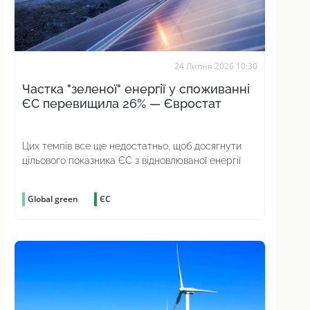
24 Липня 2026 10:30
Частка "зеленої" енергії у споживанні
ЄС перевищила 26% — Євростат
Цих темпів все ще недостатньо, щоб досягнути
цільового показника ЄС з відновлюваної енергії
Global green
ЄС