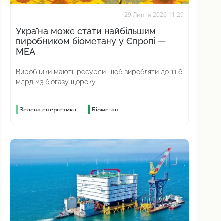
29 Липня 2026 11:29
Україна може стати найбільшим
виробником біометану у Європі —
МЕА
Виробники мають ресурси, щоб виробляти до 11,6
млрд м3 біогазу щороку
Зелена енергетика
Біометан