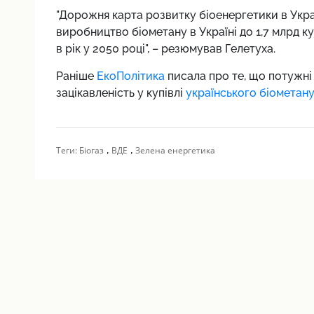
"Дорожня карта розвитку біоенергетики в Укра
виробництво біометану в Україні до 1,7 млрд ку
в рік у 2050 році", – резюмував Гелетуха.
Раніше
ЕкоПолітика
писала про те, що потужні
зацікавленість у купівлі
українського біометану
,
,
Теги:
Біогаз
ВДЕ
Зелена енергетика