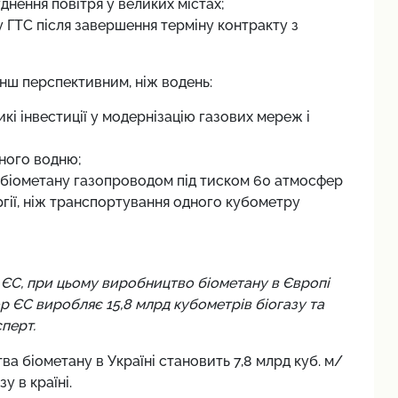
нення повітря у великих містах;
 ГТС після завершення терміну контракту з
енш перспективним, ніж водень:
кі інвестиції у модернізацію газових мереж і
ного водню;
 біометану газопроводом під тиском 60 атмосфер
гії, ніж транспортування одного кубометру
 ЄС, при цьому виробництво біометану в Європі
ор ЄС виробляє 15,8 млрд кубометрів біогазу та
сперт.
ва біометану в Україні становить 7,8 млрд куб. м/
у в країні.