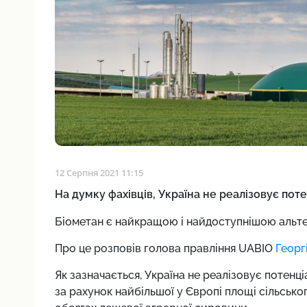
12 Серпня 2021 11:15
На думку фахівців, Україна не реалізовує поте
Біометан є найкращою і найдоступнішою альт
Про це розповів голова правління UABIO
Георг
Як зазначається, Україна не реалізовує потенціал
за рахунок найбільшої у Європі площі сільсько