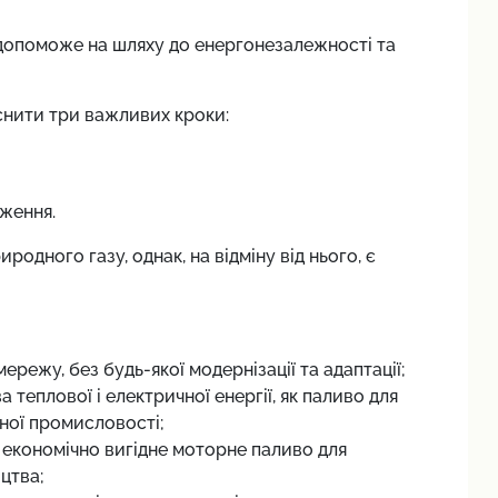
допоможе на шляху до енергонезалежності та
йснити три важливих кроки:
ження.
родного газу, однак, на відміну від нього, є
ережу, без будь-якої модернізації та адаптації;
еплової і електричної енергії, як паливо для
чної промисловості;
 економічно вигідне моторне паливо для
цтва;