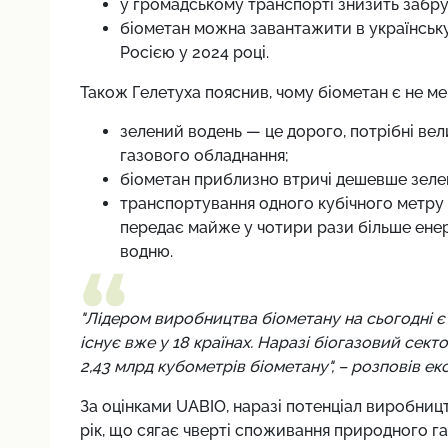
у громадському транспорті знизить забруд
біометан можна завантажити в українську
Росією у 2024 році.
Також Гелетуха пояснив, чому біометан є не м
зелений водень — це дорого, потрібні вели
газового обладнання;
біометан приблизно втричі дешевше зеле
транспортування одного кубічного метру
передає майже у чотири рази більше енер
водню.
"Лідером виробництва біометану на сьогодні є
існує вже у 18 країнах. Наразі біогазовий сект
2,43 млрд кубометрів біометану", – розповів ек
За оцінками UABIO, наразі потенціал виробницт
рік, що сягає чверті споживання природного газ