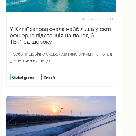
29 Липня 2026 06:00
У Китаї запрацювала найбільша у світі
офшорна підстанція на понад 6
ТВт*год щороку
Її робота щорічно скорочуватиме викиди на понад
5 млн тонн вуглецю
Global green
Китай