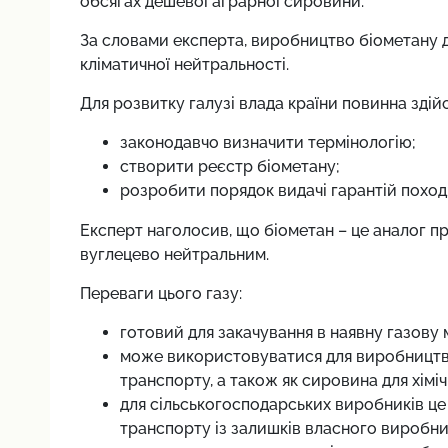
обсягах дешевої аграрної сировини.
За словами експерта, виробництво біометану 
кліматичної нейтральності.
Для розвитку галузі влада країни повинна зді
законодавчо визначити термінологію;
створити реєстр біометану;
розробити порядок видачі гарантій поход
Експерт наголосив, що біометан – це аналог при
вуглецево нейтральним.
Переваги цього газу:
готовий для закачування в наявну газову м
може використовуватися для виробництва т
транспорту, а також як сировина для хімі
для сільськогосподарських виробників це
транспорту із залишків власного виробни