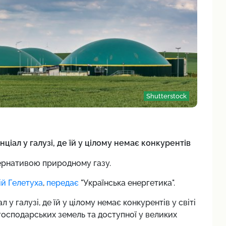
Shutterstock
нціал у галузі, де їй у цілому немає конкурентів
ернативою природному газу.
ій Гелетуха
,
передає
"Українська енергетика".
 у галузі, де їй у цілому немає конкурентів у світі
господарських земель та доступної у великих