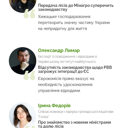
Передача лісів до Мінагро суперечить
законодавству
Хижацьке господарювання
перетворить значну частину України
на непридатну для життя
Олександр Лимар
Експерт із поводження з відходами в
Українському інституті майбутнього
Відсутність законодавства щодо РВВ
загрожує інтеграції до ЄС
Єврокомісія прямо вказує на
необхідність удосконалення
управління відходами
Ірина Федорів
Співзасновниця і лідерка громадської ініціативи
“Голка”
Про знайомство з новими міністрами
та долю лісів