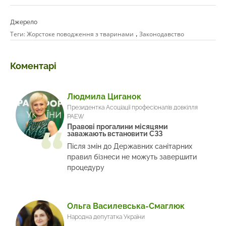
Джерело
,
Теги:
Жорстоке поводження з тваринами
Законодавство
Коментарі
Людмила Циганок
Президентка Асоціації професіоналів довкілля
PAEW
Правові прогалини місяцями
заважають встановити СЗЗ
Після змін до Державних санітарних
правил бізнеси не можуть завершити
процедуру
Ольга Василевська-Смаглюк
Народна депутатка України