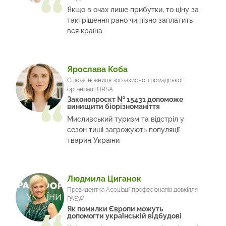
Якщо в очах лише прибутки, то ціну за
такі рішення рано чи пізно заплатить
вся країна
Ярослава Коба
Співзасновниця зоозахисної громадської
організації URSA
Законопроєкт № 15431 допоможе
винищити біорізноманіття
Мисливський туризм та відстріл у
сезон тиші загрожують популяції
тварин України
Людмила Циганок
Президентка Асоціації професіоналів довкілля
PAEW
Як помилки Європи можуть
допомогти українській відбудові