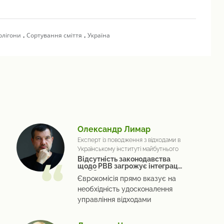
,
,
олігони
Сортування сміття
Україна
Олександр Лимар
Експерт із поводження з відходами в
Українському інституті майбутнього
Відсутність законодавства
щодо РВВ загрожує інтеграції
до ЄС
Єврокомісія прямо вказує на
необхідність удосконалення
управління відходами