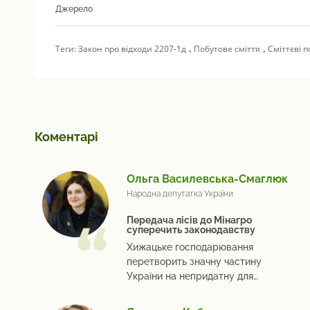
Джерело
,
,
Теги:
Закон про відходи 2207-1д
Побутове сміття
Сміттєві п
Коментарі
Ольга Василевська-Смаглюк
Народна депутатка України
Передача лісів до Мінагро
суперечить законодавству
Хижацьке господарювання
перетворить значну частину
України на непридатну для
життя