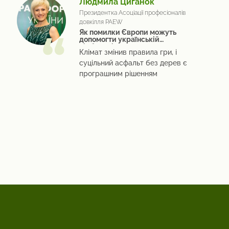
Людмила Циганок
Президентка Асоціації професіоналів
довкілля PAEW
Як помилки Європи можуть
допомогти українській
відбудові
Клімат змінив правила гри, і
суцільний асфальт без дерев є
програшним рішенням