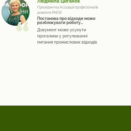
Людмила Циганок
Президентка Асоціації професіоналів
довкілля PAEW
Постанова про відходи може
розблокувати роботу
підприємств
Документ може усунути
прогалини у регулюванні
питання промислових відходів