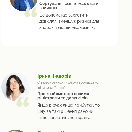
Сортування сміття має стати
звичкою
Це допомагає захистити
довкілля, зменшує ризики для
здоров’я людей, економить
ресурси планети
Ірина Федорів
Співзасновниця і лідерка громадської
ініціативи “Голка”
Про знайомство з новими
міністрами та долю лісів
Якщо в очах лише прибутки, то
ціну за такі рішення рано чи
пізно заплатить вся країна