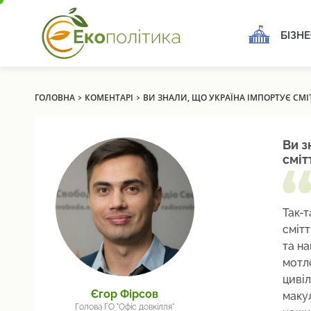
БІЗНЕ
›
›
ГОЛОВНА
КОМЕНТАРІ
ВИ ЗНАЛИ, ЩО УКРАЇНА ІМПОРТУЄ СМІ
Ви з
сміт
Так-т
смітт
та на
мотло
циві
Єгор Фірсов
макул
Голова ГО "Офіс довкілля"