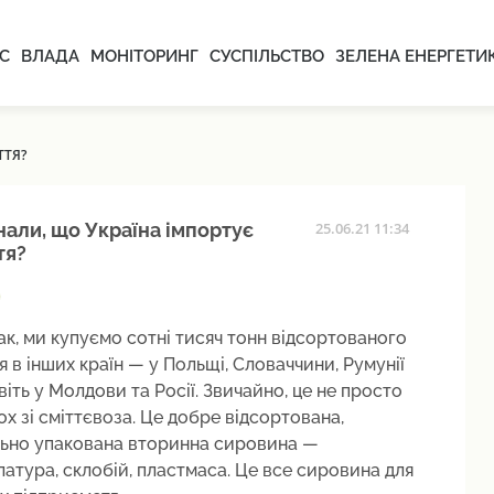
С
ВЛАДА
МОНІТОРИНГ
СУСПІЛЬСТВО
ЗЕЛЕНА ЕНЕРГЕТИ
ТТЯ?
нали, що Україна імпортує
25.06.21 11:34
тя?
ак, ми купуємо сотні тисяч тонн відсортованого
я в інших країн — у Польщі, Словаччини, Румунії
віть у Молдови та Росії. Звичайно, це не просто
х зі сміттєвоза. Це добре відсортована,
льно упакована вторинна сировина —
атура, склобій, пластмаса. Це все сировина для