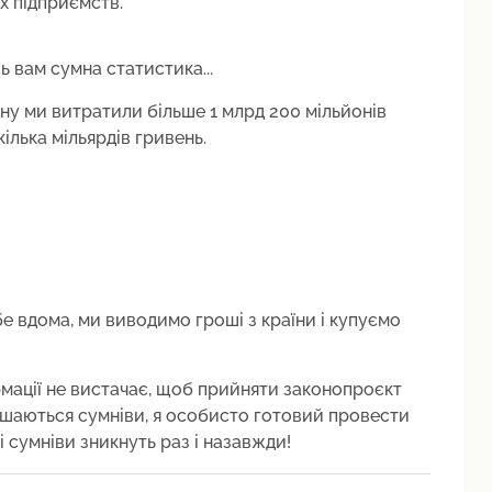
х підприємств.
 вам сумна статистика...
ину ми витратили більше 1 млрд 200 мільйонів
ілька мільярдів гривень.
е вдома, ми виводимо гроші з країни і купуємо
рмації не вистачає, щоб прийняти законопроєкт
ишаються сумніви, я особисто готовий провести
і сумніви зникнуть раз і назавжди!