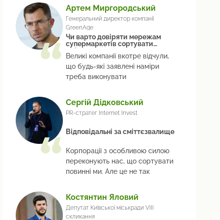
Артем Миргородський
Генеральний директор компанії
GreenAge
Чи варто довіряти мережам
супермаркетів сортувати
сміття
Великі компанії вкотре відчули,
що будь-які заявлені наміри
треба виконувати
Сергій Дідковський
PR-стратег Internet Invest
Відповідальні за сміттєзвалище
Корпорації з особливою силою
переконують нас, що сортувати
повинні ми. Але це не так
Костянтин Яловий
Депутат Київської міськради VIII
скликання