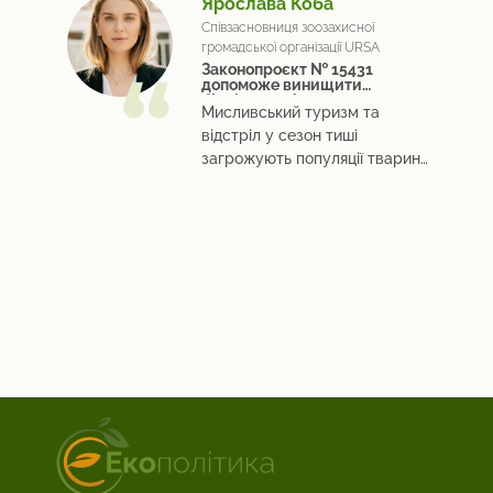
Ярослава Коба
Співзасновниця зоозахисної
громадської організації URSA
Законопроєкт № 15431
допоможе винищити
біорізноманіття
Мисливський туризм та
відстріл у сезон тиші
загрожують популяції тварин
України