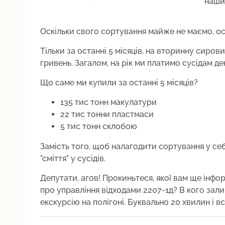
наши
Оскільки свого сортування майже не маємо, ось
Тільки за останні 5 місяців, на вторинну сиров
гривень. Загалом, на рік ми платимо сусідам дек
Що саме ми купили за останні 5 місяців?
135 тис тонн макулатури
22 тис тонни пластмаси
5 тис тонн склобою
Замість того, щоб налагодити сортування у себ
"сміття" у сусідів.
Депутати, агов! Прокиньтеся, якої вам ще інфо
про управління відходами 2207-1д? В кого зал
екскурсію на полігоні. Буквально 20 хвилин і вс