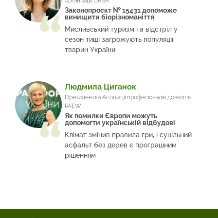
організації URSA
Законопроєкт № 15431 допоможе
винищити біорізноманіття
Мисливський туризм та відстріл у
сезон тиші загрожують популяції
тварин України
Людмила Циганок
Президентка Асоціації професіоналів довкілля
PAEW
Як помилки Європи можуть
допомогти українській відбудові
Клімат змінив правила гри, і суцільний
асфальт без дерев є програшним
рішенням