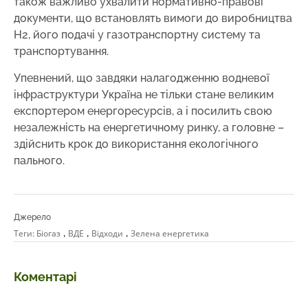
також важливо ухвалити нормативно-правові
документи, що встановлять вимоги до виробництва
Н2, його подачі у газотранспортну систему та
транспортування.
Упевнений, що завдяки налагодженню водневої
інфраструктури Україна не тільки стане великим
експортером енергоресурсів, а і посилить свою
незалежність на енергетичному ринку, а головне –
здійснить крок до використання екологічного
пального.
Джерело
,
,
,
Теги:
Біогаз
ВДЕ
Відходи
Зелена енергетика
Коментарі