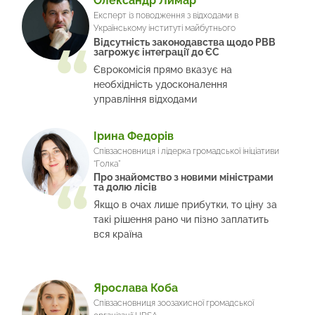
Олександр Лимар
Експерт із поводження з відходами в
Українському інституті майбутнього
Відсутність законодавства щодо РВВ
загрожує інтеграції до ЄС
Єврокомісія прямо вказує на
необхідність удосконалення
управління відходами
Ірина Федорів
Співзасновниця і лідерка громадської ініціативи
“Голка”
Про знайомство з новими міністрами
та долю лісів
Якщо в очах лише прибутки, то ціну за
такі рішення рано чи пізно заплатить
вся країна
Ярослава Коба
Співзасновниця зоозахисної громадської