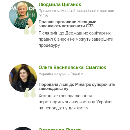
Людмила Циганок
Президентка Асоціації професіоналів довкілля
PAEW
Правові прогалини місяцями
заважають встановити СЗЗ
Після змін до Державних санітарних
правил бізнеси не можуть завершити
процедуру
Ольга Василевська-Смаглюк
Народна депутатка України
Передача лісів до Мінагро суперечить
законодавству
Хижацьке господарювання
перетворить значну частину України
на непридатну для життя