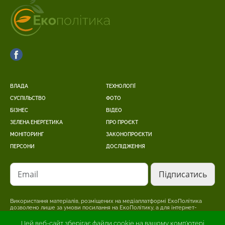
ВЛАДА
ТЕХНОЛОГІЇ
СУСПІЛЬСТВО
ФОТО
БІЗНЕС
ВІДЕО
ЗЕЛЕНА ЕНЕРГЕТИКА
ПРО ПРОЄКТ
МОНІТОРИНГ
ЗАКОНОПРОЄКТИ
ПЕРСОНИ
ДОСЛІДЖЕННЯ
Email
Використання матеріалів, розміщених на медіаплатформі ЕкоПолітика
дозволено лише за умови посилання на ЕкоПолітику, а для інтернет-
видань – розміщення прямого, відкритого для пошукових систем,
гіперпосилання на сторінку, де розміщено оригінальний матеріал.
Цей веб-сайт зберігає файли cookie на вашому комп'ютері